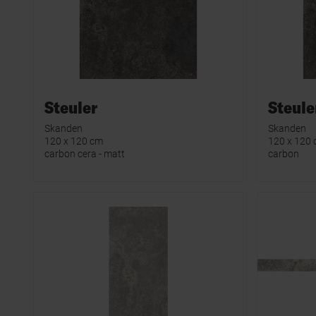
Steuler
Steule
Skanden
Skanden
120 x 120 cm
120 x 120
carbon cera - matt
carbon