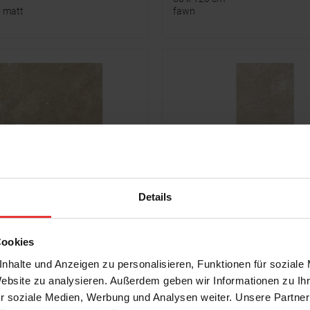
- matt
fawn
Details
r
Steuler
Skanden
 cm
60 x 120 cm
Cookies
sand cera - matt
nhalte und Anzeigen zu personalisieren, Funktionen für soziale
Website zu analysieren. Außerdem geben wir Informationen zu I
r soziale Medien, Werbung und Analysen weiter. Unsere Partner