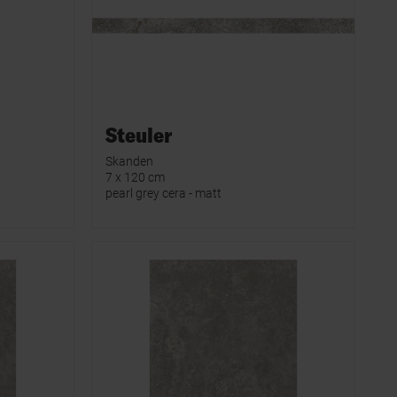
Steuler
Skanden
7 x 120 cm
pearl grey cera - matt