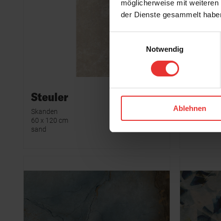
möglicherweise mit weiteren
der Dienste gesammelt habe
Einwilligungsauswahl
Notwendig
Steuler
Steule
Ablehnen
Skanden
Skanden
60 x 120 cm
7 x 120 cm
sand
sand