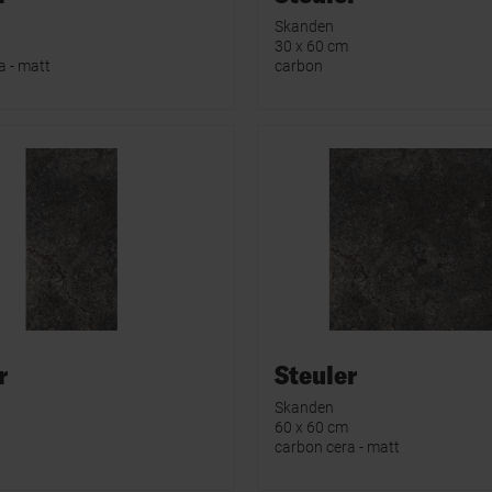
Skanden
30 x 60 cm
a - matt
carbon
r
Steuler
Skanden
60 x 60 cm
carbon cera - matt