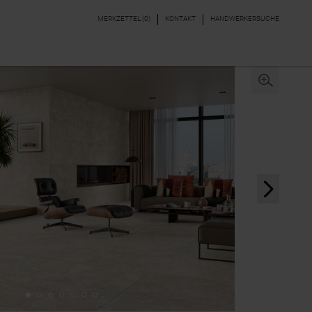
MERKZETTEL (
0
)
KONTAKT
HANDWERKERSUCHE
DEKORE & BORDÜREN
PARKETT, LAMINAT,
VINYL
next