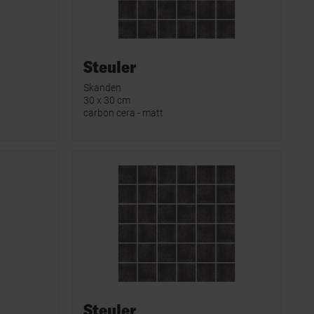
Steuler
Skanden
30 x 30 cm
carbon cera - matt
Steuler