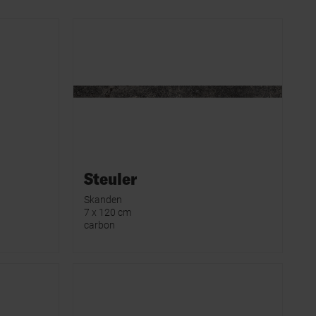
Steuler
Skanden
7 x 120 cm
carbon