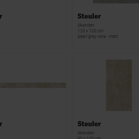
r
Steuler
Skanden
120 x 120 cm
pearl grey cera - matt
r
Steuler
Skanden
60 x 120 cm