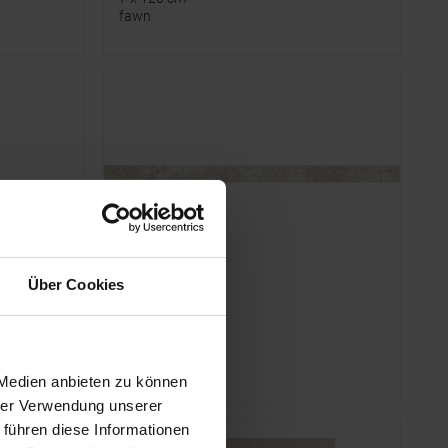
fawn
Über Cookies
Steuler
Skanden
7 x 120 cm
sand cera - matt
 Medien anbieten zu können
hrer Verwendung unserer
 führen diese Informationen