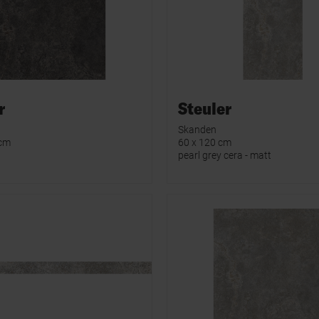
r
Steuler
Skanden
 cm
60 x 120 cm
pearl grey cera - matt