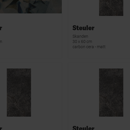
r
Steuler
Skanden
cm
30 x 60 cm
carbon cera - matt
r
Steuler