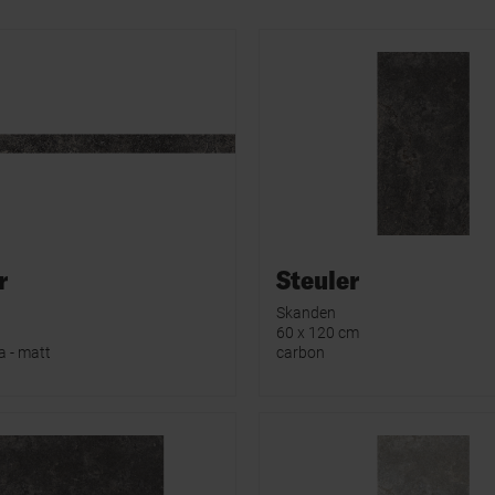
r
Steuler
Skanden
60 x 120 cm
a - matt
carbon