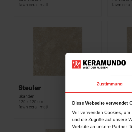
fawn cera - matt
fawn cera 
Zustimmung
Steuler
Steule
Skanden
Skanden
120 x 120 cm
120 x 120
Diese Webseite verwendet 
fawn cera - matt
fawn
Wir verwenden Cookies, um I
und die Zugriffe auf unsere 
Website an unsere Partner fü