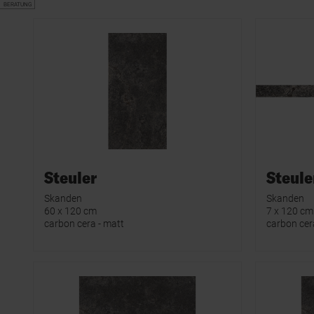
BERATUNG
Steuler
Steule
Skanden
Skanden
60 x 120 cm
7 x 120 cm
carbon cera - matt
carbon cer