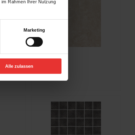
ie im Rahmen Ihrer Nutzung
Marketing
Steuler
Alle zulassen
Skanden
120 x 120 cm
sand