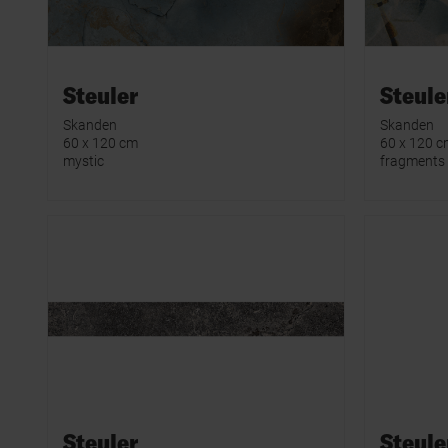
Steuler
Steule
Skanden
Skanden
60 x 120 cm
60 x 120 
mystic
fragments
Steuler
Steule