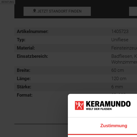
BERATUNG
JETZT STANDORT FINDEN
Artikelnummer:
1405723
Typ:
Unifliese
Material:
Feinsteinzeu
Einsatzbereich
:
Badfliesen, 
Wohnzimmerfl
Breite:
60 cm
Länge:
120 cm
Stärke:
6 mm
Format
:
60x120 cm
Zustimmung