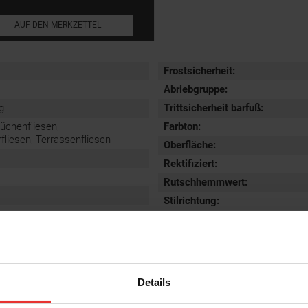
AUF DEN MERKZETTEL
Frostsicherheit
:
Abriebgruppe
:
g
Trittsicherheit barfuß
:
Küchenfliesen,
Farbton:
iesen, Terrassenfliesen
Oberfläche
:
Rektifiziert
:
Rutschhemmwert
:
Stilrichtung
:
Details