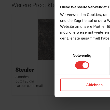
Weitere Produkte aus der Serie
Diese Webseite verwendet 
Wir verwenden Cookies, um I
und die Zugriffe auf unsere 
Website an unsere Partner fü
möglicherweise mit weiteren
der Dienste gesammelt habe
Einwilligungsauswahl
Notwendig
Steuler
Steule
Skanden
Skanden
60 x 120 cm
7 x 120 cm
Ablehnen
carbon cera - matt
carbon cer