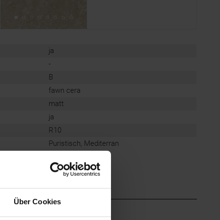
ja
-
B
fawn cera
matt
ja
R10
Puristisch, Mediterran
Über Cookies