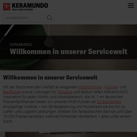
KERAMUNDO
Willkommen in unserer Servicewelt
Willkommen in unserer Servicewelt
Mit der faszinierenden Vielfalt an eleganten
Wohnzimmer
-,
Küchen
- und
Badfliesen
sowie Lösungen für
Terrasse
und Balkon liefert KERAMUNDO
Inspiration für jeden Wohn- und Arbeitsbereich. Als Nr. 1 im deutschen
Fliesenfachhandel bieten wir unseren Profi-Kunden an
24 Standorten
einzigartige Vorteile – von 3D-Badplanung und Musterservice bis hin zu
Liefer- und Logistik-Leistungen. Erleben Sie fantastischen Service und über
10.000 Fliesenvarianten weltweit führender Herstellern – alles unter einem
Dach.