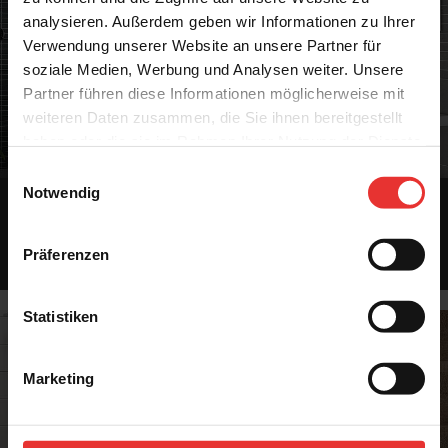
analysieren. Außerdem geben wir Informationen zu Ihrer
Verwendung unserer Website an unsere Partner für
soziale Medien, Werbung und Analysen weiter. Unsere
Partner führen diese Informationen möglicherweise mit
weiteren Daten zusammen, die Sie ihnen bereitgestellt
haben oder die sie im Rahmen Ihrer Nutzung der Dienste
gesammelt haben.
Einwilligungsauswahl
Notwendig
Eigenmarken
Top Eigen- und Hersteller Marken – alles aus einer Hand und zum fairen
Präferenzen
Preis.
MEHR
Statistiken
Marketing