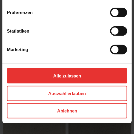
Strong Tones
Strong Tones
60 x 60 cm
60 x 60 cm
Präferenzen
dark shellstone - matt
warm shellstone - matt
Statistiken
Marketing
Villeroy & Boch
Villeroy & Boch
Alle zulassen
Strong Tones
Strong Tones
60 x 120 cm
60 x 120 cm
white moonstone - matt
light moonstone - matt
Auswahl erlauben
Ablehnen