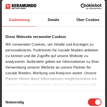
Fondovalle - Jura Mood
ENTDECKEN
Zustimmung
Details
Über Cookies
Diese Webseite verwendet Cookies
Wir verwenden Cookies, um Inhalte und Anzeigen zu
Villeroy & Boch
Villeroy & Boch
personalisieren, Funktionen für soziale Medien anbieten
Strong Tones
Strong Tones
60 x 60 cm
60 x 60 cm
zu können und die Zugriffe auf unsere Website zu
cool shellstone - matt
pure shellstone - matt
analysieren. Außerdem geben wir Informationen zu Ihrer
Verwendung unserer Website an unsere Partner für
soziale Medien, Werbung und Analysen weiter. Unsere
Partner führen diese Informationen möglicherweise mit
weiteren Daten zusammen, die Sie ihnen bereitgestellt
haben oder die sie im Rahmen Ihrer Nutzung der Dienste
gesammelt haben.
Einwilligungsauswahl
Notwendig
Villeroy & Boch
Villeroy & Boch