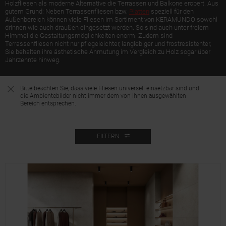
Holzfliesen als moderne Alternative die Terrassen und Balkone erobert. Aus
gutem Grund: Neben Terrassenfliesen bzw.
Platten
speziell für den
Außenbereich können viele Fliesen im Sortiment von KERAMUNDO sowohl
drinnen wie auch draußen eingesetzt werden. So sind auch unter freiem
Himmel die Gestaltungsmöglichkeiten enorm. Zudem sind
Terrassenfliesen nicht nur pflegeleichter, langlebiger und frostresistenter,
Sie behalten ihre ästhetische Anmutung im Vergleich zu Holz sogar über
Jahrzehnte hinweg.
Bitte beachten Sie, dass viele Fliesen universell einsetzbar sind und
die Ambientebilder nicht immer dem von Ihnen ausgewählten
Bereich entsprechen.
FILTERN