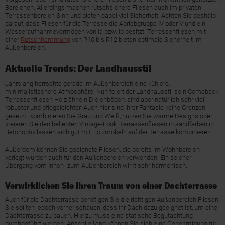
Bereichen. Allerdings machen rutschsichere Fliesen auch im privaten
Terrassenbereich Sinn und bieten dabei viel Sicherheit. Achten Sie deshalb
darauf, dass Fliesen für die Terrasse die Abriebgruppe IV oder V und ein
Wasseraufnahmevermögen von la bzw. lb besitzt. Terrassenfliesen mit
einer
Rutschhemmung
von R10 bis R12 bieten optimale Sicherheit im
Außenbereich.
Aktuelle Trends: Der Landhausstil
Jahrelang herrschte gerade im Außenbereich eine kühlere,
minimalistischere Atmosphäre. Nun feiert der Landhausstil sein Comeback!
Terrassenfliesen Holz ähneln Dielenböden, sind aber natürlich sehr viel
robuster und pflegeleichter. Auch hier sind Ihrer Fantasie keine Grenzen
gesetzt: Kombinieren Sie Grau und Weiß, nutzen Sie warme Designs oder
kreieren Sie den beliebten Vintage-Look. Terrassenfliesen in sandfarben in
Betonoptik lassen sich gut mit Holzmöbeln auf der Terrasse kombinieren.
Außerdem können Sie geeignete Fliesen, die bereits im Wohnbereich
verlegt wurden auch für den Außenbereich verwenden. Ein solcher
Übergang vom Innen- zum Außenbereich wirkt sehr harmonisch.
Verwirklichen Sie Ihren Traum von einer Dachterrasse
Auch für die Dachterrasse benötigen Sie die richtigen Außenbereich Fliesen.
Sie sollten jedoch vorher schauen, dass Ihr Dach dazu geeignet ist, um eine
Dachterrasse zu bauen. Hierzu muss eine statische Begutachtung
durchgeführt werden. Anschließend können Sie sich eine Genehmigung für