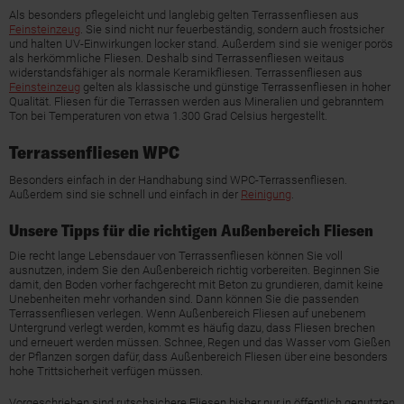
Als besonders pflegeleicht und langlebig gelten Terrassenfliesen aus
Feinsteinzeug
. Sie sind nicht nur feuerbeständig, sondern auch frostsicher
und halten UV-Einwirkungen locker stand. Außerdem sind sie weniger porös
als herkömmliche Fliesen. Deshalb sind Terrassenfliesen weitaus
widerstandsfähiger als normale Keramikfliesen. Terrassenfliesen aus
Feinsteinzeug
gelten als klassische und günstige Terrassenfliesen in hoher
Qualität. Fliesen für die Terrassen werden aus Mineralien und gebranntem
Ton bei Temperaturen von etwa 1.300 Grad Celsius hergestellt.
Terrassenfliesen WPC
Besonders einfach in der Handhabung sind WPC-Terrassenfliesen.
Außerdem sind sie schnell und einfach in der
Reinigung
.
Unsere Tipps für die richtigen Außenbereich Fliesen
Die recht lange Lebensdauer von Terrassenfliesen können Sie voll
ausnutzen, indem Sie den Außenbereich richtig vorbereiten. Beginnen Sie
damit, den Boden vorher fachgerecht mit Beton zu grundieren, damit keine
Unebenheiten mehr vorhanden sind. Dann können Sie die passenden
Terrassenfliesen verlegen. Wenn Außenbereich Fliesen auf unebenem
Untergrund verlegt werden, kommt es häufig dazu, dass Fliesen brechen
und erneuert werden müssen. Schnee, Regen und das Wasser vom Gießen
der Pflanzen sorgen dafür, dass Außenbereich Fliesen über eine besonders
hohe Trittsicherheit verfügen müssen.
Vorgeschrieben sind rutschsichere Fliesen bisher nur in öffentlich genutzten