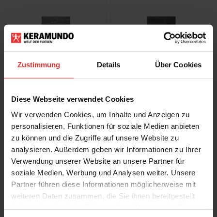
Zustimmung
Details
Über Cookies
Cerrad
Cerrad
Distinct
Distinct
Diese Webseite verwendet Cookies
60 x 120 cm
60 x 120 cm
grey
graphite
Wir verwenden Cookies, um Inhalte und Anzeigen zu
personalisieren, Funktionen für soziale Medien anbieten
zu können und die Zugriffe auf unsere Website zu
analysieren. Außerdem geben wir Informationen zu Ihrer
Verwendung unserer Website an unsere Partner für
soziale Medien, Werbung und Analysen weiter. Unsere
Partner führen diese Informationen möglicherweise mit
weiteren Daten zusammen, die Sie ihnen bereitgestellt
Cerrad
Cerrad
haben oder die sie im Rahmen Ihrer Nutzung der Dienste
Distinct
Distinct