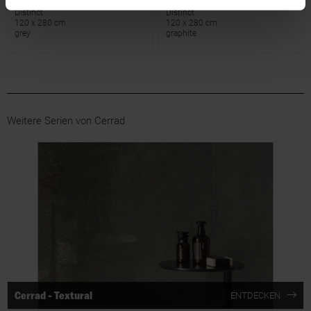
Distinct
Distinct
120 x 280 cm
120 x 280 cm
grey
graphite
Weitere Serien von Cerrad
Cerrad - Textural
ENTDECKEN