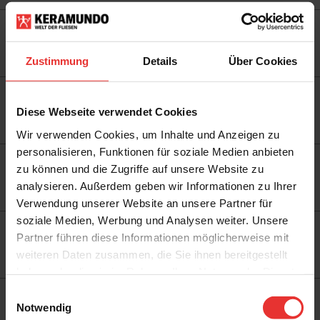
DESSAU
Otto-Mader-Straße 6
ZUR SEITE
06847 Dessau
Zustimmung
Details
Über Cookies
DRESDEN
Fritz-Reuter-Straße 56
Diese Webseite verwendet Cookies
ZUR SEITE
01097 Dresden
Wir verwenden Cookies, um Inhalte und Anzeigen zu
personalisieren, Funktionen für soziale Medien anbieten
DÜSSELDORF
zu können und die Zugriffe auf unsere Website zu
Ronsdorfer Straße 96
analysieren. Außerdem geben wir Informationen zu Ihrer
ZUR SEITE
40233 Düsseldorf
Verwendung unserer Website an unsere Partner für
soziale Medien, Werbung und Analysen weiter. Unsere
EBERSWALDE
Partner führen diese Informationen möglicherweise mit
Britzer Straße 50
weiteren Daten zusammen, die Sie ihnen bereitgestellt
ZUR SEITE
16225 Eberswalde
haben oder die sie im Rahmen Ihrer Nutzung der Dienste
gesammelt haben.
Einwilligungsauswahl
ERFURT
Notwendig
Salinenstraße 100