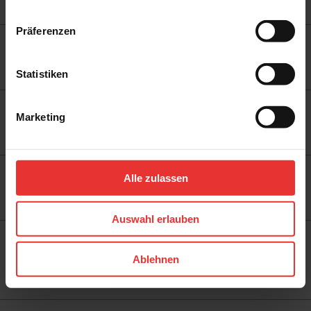
ZUR SEITE
99085 Erfurt
Präferenzen
ESSEN
Bonifaciusstraße 175
ZUR SEITE
45309 Essen
Statistiken
FRANKFURT A. M.
Marketing
Mayfarthstraße 14
ZUR SEITE
60314 Frankfurt a. M.
FREIBURG
Alle zulassen
Tullastraße 66
ZUR SEITE
79108 Freiburg
Auswahl erlauben
HALLE
Ablehnen
Reideburger Straße 43
ZUR SEITE
06116 Halle