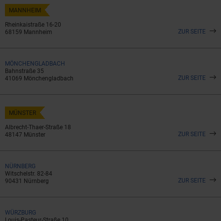
MANNHEIM
Rheinkaistraße 16-20
ZUR SEITE
68159 Mannheim
MÖNCHENGLADBACH
Bahnstraße 35
ZUR SEITE
41069 Mönchengladbach
MÜNSTER
Albrecht-Thaer-Straße 18
ZUR SEITE
48147 Münster
NÜRNBERG
Witschelstr. 82-84
ZUR SEITE
90431 Nürnberg
WÜRZBURG
Louis-Pasteur-Straße 10