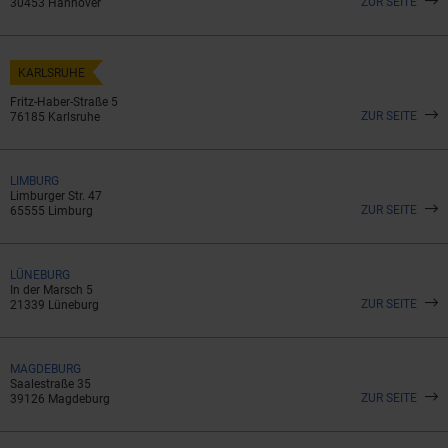
ZUR SEITE
30453 Hannover
KARLSRUHE
Fritz-Haber-Straße 5
ZUR SEITE
76185 Karlsruhe
LIMBURG
Limburger Str. 47
ZUR SEITE
65555 Limburg
LÜNEBURG
In der Marsch 5
ZUR SEITE
21339 Lüneburg
MAGDEBURG
Saalestraße 35
ZUR SEITE
39126 Magdeburg