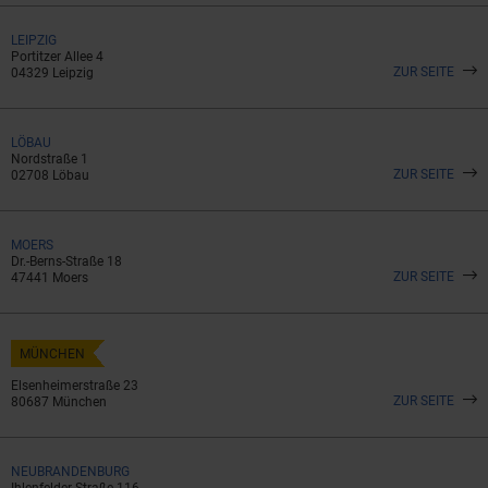
LEIPZIG
Portitzer Allee 4
ZUR SEITE
04329 Leipzig
LÖBAU
Nordstraße 1
ZUR SEITE
02708 Löbau
MOERS
Dr.-Berns-Straße 18
ZUR SEITE
47441 Moers
MÜNCHEN
Elsenheimerstraße 23
ZUR SEITE
80687 München
NEUBRANDENBURG
Ihlenfelder Straße 116