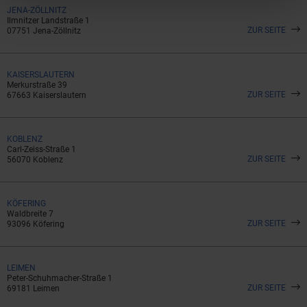
JENA-ZÖLLNITZ
Ilmnitzer Landstraße 1
ZUR SEITE
07751 Jena-Zöllnitz
KAISERSLAUTERN
Merkurstraße 39
ZUR SEITE
67663 Kaiserslautern
KOBLENZ
Carl-Zeiss-Straße 1
ZUR SEITE
56070 Koblenz
KÖFERING
Waldbreite 7
ZUR SEITE
93096 Köfering
LEIMEN
Peter-Schuhmacher-Straße 1
ZUR SEITE
69181 Leimen