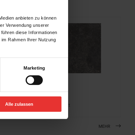
 Medien anbieten zu können
hrer Verwendung unserer
 führen diese Informationen
ie im Rahmen Ihrer Nutzung
Marketing
Steuler
Skanden
120 x 120 cm
Alle zulassen
carbon cera - matt
MEHR