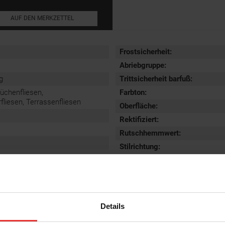
AUF DEN MERKZETTEL
Frostsicherheit
:
Abriebgruppe
:
g
Trittsicherheit barfuß
:
Küchenfliesen,
Farbton:
iesen, Terrassenfliesen
Oberfläche
:
Rektifiziert
:
Rutschhemmwert
:
Stilrichtung
:
Details