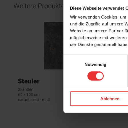
Weitere Produkte aus der Serie
Diese Webseite verwendet 
Wir verwenden Cookies, um I
und die Zugriffe auf unsere 
Website an unsere Partner fü
möglicherweise mit weiteren
der Dienste gesammelt habe
Einwilligungsauswahl
Notwendig
Steuler
Steule
Skanden
Skanden
60 x 120 cm
60 x 120 
Ablehnen
carbon cera - matt
carbon