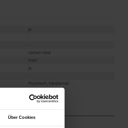
ja
-
-
carbon cera
matt
ja
-
Puristisch, Mediterran
Über Cookies