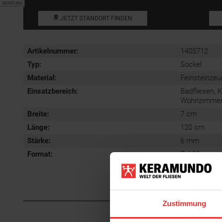
BERATUNG
JETZT STANDORT FINDEN
Artikelnummer:
1405712
Typ:
Sockel
Material:
Feinsteinzeu
Einsatzbereich
:
Badfliesen, 
Wohnzimmerfl
Breite:
7 cm
Länge:
120 cm
Stärke:
6 mm
Format
:
7x120 cm
Zustimmung