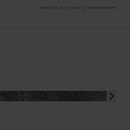
MERKZETTEL (
0
)
KONTAKT
HANDWERKERSUCHE
DEKORE & BORDÜREN
PARKETT, LAMINAT,
VINYL
next