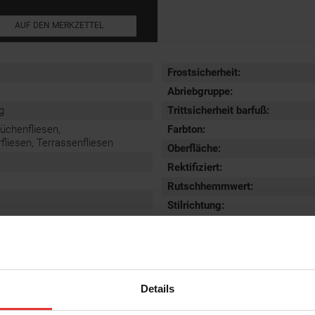
AUF DEN MERKZETTEL
Frostsicherheit
:
Abriebgruppe
:
g
Trittsicherheit barfuß
:
Küchenfliesen,
Farbton:
iesen, Terrassenfliesen
Oberfläche
:
Rektifiziert
:
Rutschhemmwert
:
Stilrichtung
:
Details