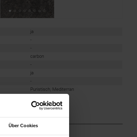
ja
-
-
carbon
-
ja
-
Puristisch, Mediterran
Über Cookies