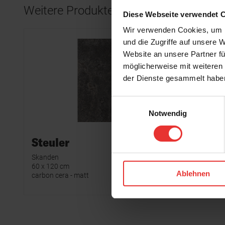
Weitere Produkte aus der Serie
Diese Webseite verwendet 
Wir verwenden Cookies, um I
und die Zugriffe auf unsere 
Website an unsere Partner fü
möglicherweise mit weiteren
der Dienste gesammelt habe
Einwilligungsauswahl
Notwendig
Steuler
Steule
Skanden
Skanden
60 x 120 cm
7 x 120 cm
Ablehnen
carbon cera - matt
carbon cer