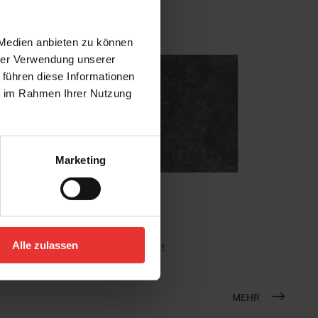
 Medien anbieten zu können
hrer Verwendung unserer
 führen diese Informationen
ie im Rahmen Ihrer Nutzung
Marketing
Steuler
Skanden
120 x 120 cm
Alle zulassen
carbon cera - matt
MEHR