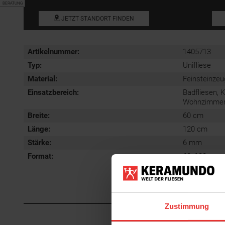
BERATUNG
JETZT STANDORT FINDEN
Artikelnummer:
1405713
Typ:
Unifliese
Material:
Feinsteinzeu
Einsatzbereich
:
Badfliesen, 
Wohnzimmerfl
Breite:
60 cm
Länge:
120 cm
Stärke:
6 mm
Format
:
60x120 cm
Zustimmung