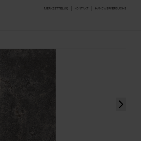
MERKZETTEL (
0
)
KONTAKT
HANDWERKERSUCHE
DEKORE & BORDÜREN
PARKETT, LAMINAT,
VINYL
next