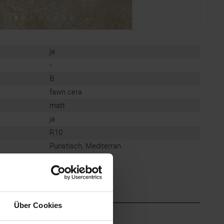
ja
-
B
fawn cera
matt
ja
R10
Puristisch, Mediterran
Über Cookies