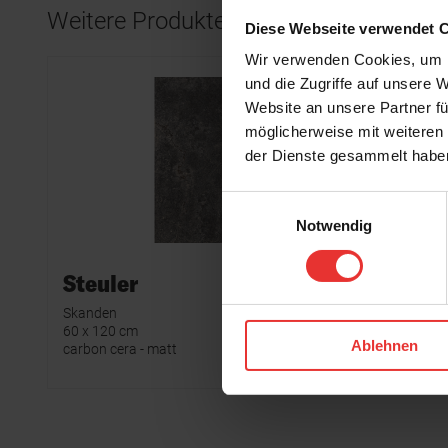
Weitere Produkte aus der Serie
Diese Webseite verwendet 
Wir verwenden Cookies, um I
und die Zugriffe auf unsere 
Website an unsere Partner fü
möglicherweise mit weiteren
der Dienste gesammelt habe
Einwilligungsauswahl
Notwendig
Steuler
Steule
Skanden
Skanden
60 x 120 cm
7 x 120 cm
Ablehnen
carbon cera - matt
carbon cer