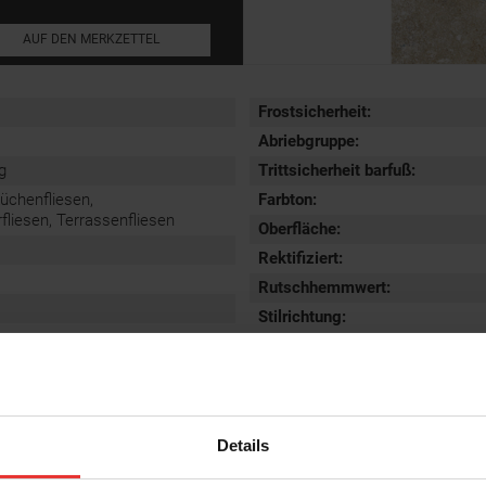
AUF DEN MERKZETTEL
Frostsicherheit
:
Abriebgruppe
:
g
Trittsicherheit barfuß
:
Küchenfliesen,
Farbton:
iesen, Terrassenfliesen
Oberfläche
:
Rektifiziert
:
Rutschhemmwert
:
Stilrichtung
:
Details