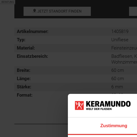
BERATUNG
JETZT STANDORT FINDEN
Artikelnummer:
1405819
Typ:
Unifliese
Material:
Feinsteinzeu
Einsatzbereich
:
Badfliesen, 
Wohnzimmerfl
Breite:
60 cm
Länge:
60 cm
Stärke:
6 mm
Format
:
60x60 cm
Zustimmung