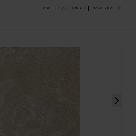
MERKZETTEL (
0
)
KONTAKT
HANDWERKERSUCHE
DEKORE & BORDÜREN
PARKETT, LAMINAT,
VINYL
next