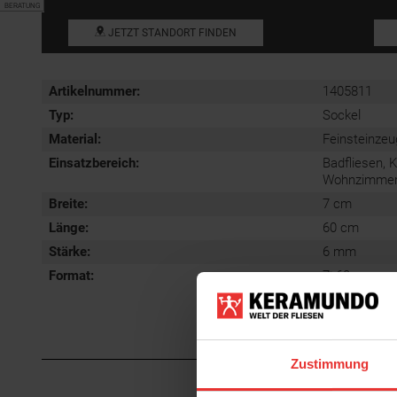
BERATUNG
JETZT STANDORT FINDEN
Artikelnummer:
1405811
Typ:
Sockel
Material:
Feinsteinzeu
Einsatzbereich
:
Badfliesen, 
Wohnzimmerfl
Breite:
7 cm
Länge:
60 cm
Stärke:
6 mm
Format
:
7x60 cm
Zustimmung