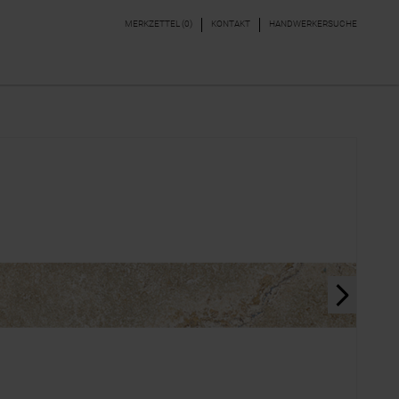
MERKZETTEL (
0
)
KONTAKT
HANDWERKERSUCHE
DEKORE & BORDÜREN
PARKETT, LAMINAT,
VINYL
next