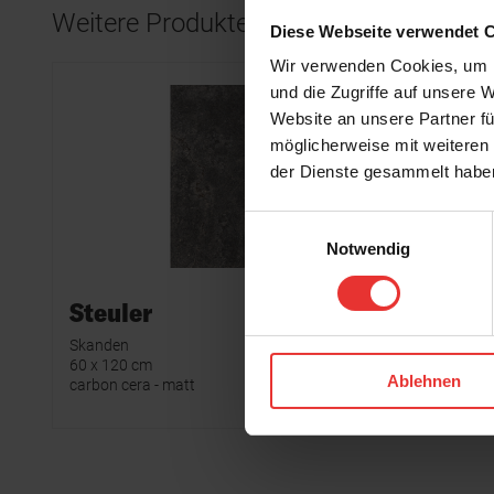
Weitere Produkte aus der Serie
Diese Webseite verwendet 
Wir verwenden Cookies, um I
und die Zugriffe auf unsere 
Website an unsere Partner fü
möglicherweise mit weiteren
der Dienste gesammelt habe
Einwilligungsauswahl
Notwendig
Steuler
Steule
Skanden
Skanden
60 x 120 cm
7 x 120 cm
Ablehnen
carbon cera - matt
carbon cer