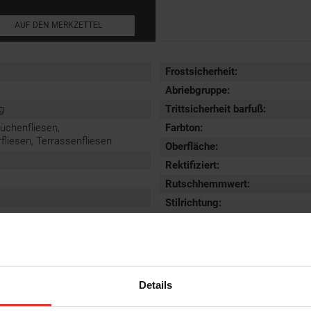
AUF DEN MERKZETTEL
Frostsicherheit
:
Abriebgruppe
:
g
Trittsicherheit barfuß
:
Küchenfliesen,
Farbton:
iesen, Terrassenfliesen
Oberfläche
:
Rektifiziert
:
Rutschhemmwert
:
Stilrichtung
:
Details