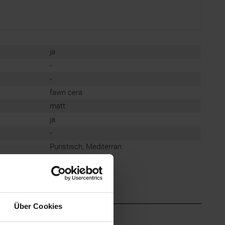
ja
-
-
fawn cera
matt
ja
-
Puristisch, Mediterran
Über Cookies