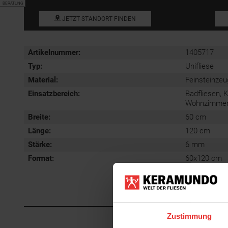
BERATUNG
JETZT STANDORT FINDEN
Artikelnummer:
1405717
Typ:
Unifliese
Material:
Feinsteinzeu
Einsatzbereich
:
Badfliesen, 
Wohnzimmerfl
Breite:
60 cm
Länge:
120 cm
Stärke:
6 mm
Format
:
60x120 cm
Zustimmung