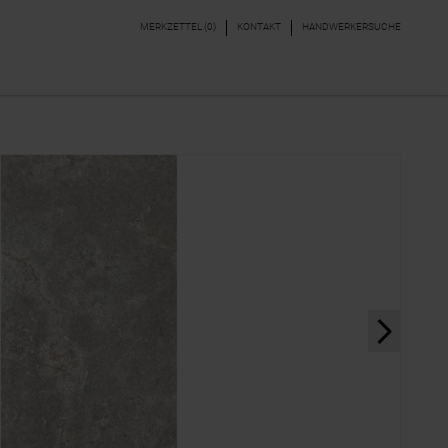
MERKZETTEL (
0
)
KONTAKT
HANDWERKERSUCHE
DEKORE & BORDÜREN
PARKETT, LAMINAT,
VINYL
next