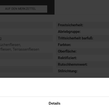
AUF DEN MERKZETTEL
Frostsicherheit
:
Abriebgruppe
:
g
Trittsicherheit barfuß
:
Küchenfliesen,
Farbton:
iesen, Terrassenfliesen
Oberfläche
:
Rektifiziert
:
Rutschhemmwert
:
Stilrichtung
:
Details