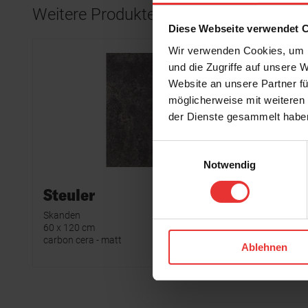
Weitere Produkte aus der Serie
Diese Webseite verwendet 
Wir verwenden Cookies, um I
und die Zugriffe auf unsere 
Website an unsere Partner fü
möglicherweise mit weiteren
der Dienste gesammelt habe
Einwilligungsauswahl
Notwendig
Steuler
Steule
Skanden
Skanden
60 x 120 cm
7 x 120 cm
carbon cera - matt
carbon cer
Ablehnen