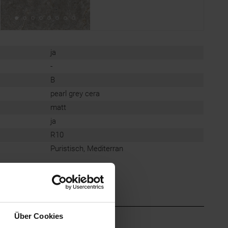
ja
-
B
pearl grey cera
matt
ja
R10
Puristisch, Mediterran
Über Cookies