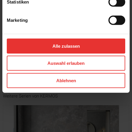
Statistiken
Marketing
KERMOS
KERMOS
Solana
Solana
80 x 80 cm
80 x 80 cm
Alle zulassen
hellgrau - matt
mittelgrau - matt
Auswahl erlauben
MEHR
Ablehnen
Weitere Serien von KERMOS