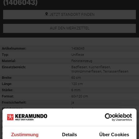
(1406043)
JETZT STANDORT FINDEN
AUF DEN MERKZETTEL
Artikelnummer:
1406043
Typ:
Unifliese
Material:
Feinsteinzeug
Einsatzbereich
:
Badfliesen, Küchenfliesen,
Wohnzimmerfliesen, Terrassenfliesen
Breite:
60 cm
Länge:
120 cm
Stärke:
6 mm
Format
:
60x120 cm
Frostsicherheit
:
ja
Abriebgruppe
:
4
Trittsicherheit barfuß
:
B
Farbton:
taupe
Oberfläche
:
matt
Rektifiziert
:
ja
Zustimmung
Details
Über Cookies