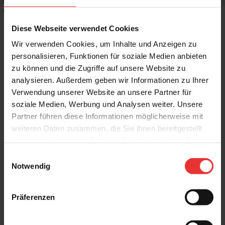
Rutschhemmwert
:
R10
Stilrichtung
:
Trendy, Mediterran
Diese Webseite verwendet Cookies
Wir verwenden Cookies, um Inhalte und Anzeigen zu
personalisieren, Funktionen für soziale Medien anbieten
zu können und die Zugriffe auf unsere Website zu
Weitere Produkte aus der Serie
analysieren. Außerdem geben wir Informationen zu Ihrer
Verwendung unserer Website an unsere Partner für
soziale Medien, Werbung und Analysen weiter. Unsere
Partner führen diese Informationen möglicherweise mit
weiteren Daten zusammen, die Sie ihnen bereitgestellt
haben oder die sie im Rahmen Ihrer Nutzung der Dienste
gesammelt haben.
Einwilligungsauswahl
KERMOS
KERMOS
Notwendig
Solana
Solana
80 x 80 cm
80 x 80 cm
creme - matt
taupe - matt
Präferenzen