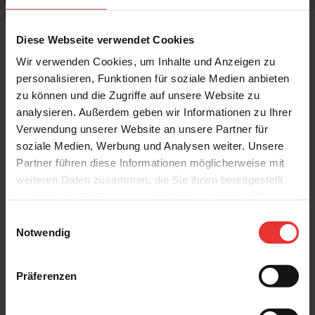
Rutschhemmwert
:
R10
Stilrichtung
:
Trendy, Mediterran
Diese Webseite verwendet Cookies
Wir verwenden Cookies, um Inhalte und Anzeigen zu
personalisieren, Funktionen für soziale Medien anbieten
zu können und die Zugriffe auf unsere Website zu
Weitere Produkte aus der Serie
analysieren. Außerdem geben wir Informationen zu Ihrer
Verwendung unserer Website an unsere Partner für
soziale Medien, Werbung und Analysen weiter. Unsere
Partner führen diese Informationen möglicherweise mit
weiteren Daten zusammen, die Sie ihnen bereitgestellt
haben oder die sie im Rahmen Ihrer Nutzung der Dienste
gesammelt haben.
Einwilligungsauswahl
KERMOS
KERMOS
Notwendig
Solana
Solana
80 x 80 cm
80 x 80 cm
taupe - matt
hellgrau - matt
Präferenzen