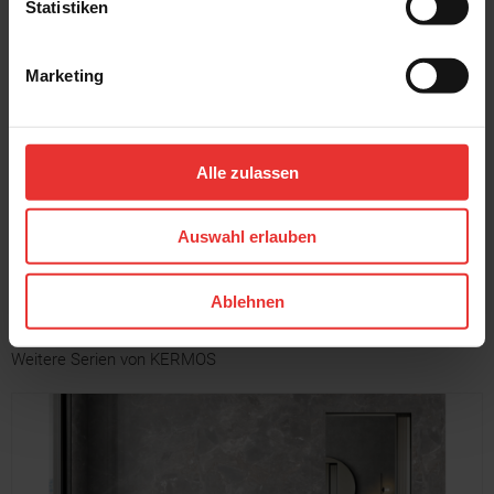
Statistiken
Marketing
KERMOS
KERMOS
Solana
Solana
80 x 80 cm
60 x 120 cm
Alle zulassen
mittelgrau - matt
creme - matt
Auswahl erlauben
MEHR
Ablehnen
Weitere Serien von KERMOS