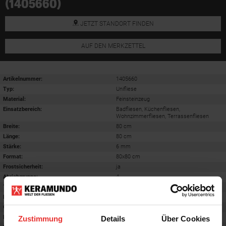
(1405660)
JETZT STANDORT FINDEN
AUF DEN MERKZETTEL
Artikelnummer:
1405660
Typ:
Unifliese
Material:
Feinsteinzeug
Einsatzbereich
:
Badfliesen, Küchenfliesen,
Wohnzimmerfliesen, Terrassenfliesen
Breite:
80 cm
Länge:
80 cm
Stärke:
6 mm
Format
:
80x80 cm
Frostsicherheit
:
ja
Abriebgruppe
:
4
Trittsicherheit barfuß
:
B
Farbton:
creme
Oberfläche
:
matt
Rektifiziert
:
ja
Zustimmung
Details
Über Cookies