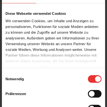
Rutschhemmwert
:
-
Stilrichtung
:
Klassisch, Puristisch
Diese Webseite verwendet Cookies
Wir verwenden Cookies, um Inhalte und Anzeigen zu
personalisieren, Funktionen für soziale Medien anbieten
zu können und die Zugriffe auf unsere Website zu
Weitere Produkte aus der Serie
analysieren. Außerdem geben wir Informationen zu Ihrer
Verwendung unserer Website an unsere Partner für
soziale Medien, Werbung und Analysen weiter. Unsere
Partner führen diese Informationen möglicherweise mit
weiteren Daten zusammen, die Sie ihnen bereitgestellt
haben oder die sie im Rahmen Ihrer Nutzung der Dienste
gesammelt haben.
Einwilligungsauswahl
Fondovalle
Fondovalle
Notwendig
Jura Mood
Jura Mood
120 x 120 cm
120 x 120 cm
light - matt
nude - matt
Präferenzen