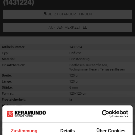
(1431224)
JETZT STANDORT FINDEN
AUF DEN MERKZETTEL
Artikelnummer:
1431224
Typ:
Unifliese
Material:
Feinsteinzeug
Einsatzbereich
:
Badfliesen, Küchenfliesen,
Wohnzimmerfliesen, Terrassenfliesen
Breite:
120 cm
Länge:
120 cm
Stärke:
6 mm
Format
:
120x120 cm
Frostsicherheit
:
ja
Abriebgruppe
:
-
Trittsicherheit barfuß
:
-
Farbton:
natural satin
Oberfläche
:
-
Rektifiziert
:
ja
Zustimmung
Details
Über Cookies