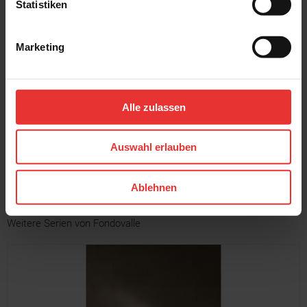
Statistiken
Marketing
Fondovalle
Fondovalle
Jura Mood
Jura Mood
120 x 120 cm
120 x 120 cm
Alle zulassen
natural - matt
light satin
Auswahl erlauben
MEHR
Ablehnen
Weitere Serien von Fondovalle