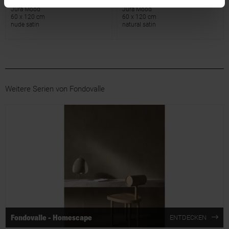
Jura Mood
Jura Mood
60 x 120 cm
60 x 120 cm
nude satin
natural satin
Weitere Serien von Fondovalle
Fondovalle - Homescape
ENTDECKEN