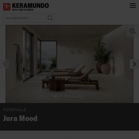
prev
nex
FONDOVALLE
Jura Mood