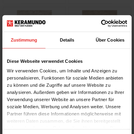
Zustimmung
Details
Über Cookies
Fondovalle
Fondovalle
Jura Mood
Jura Mood
Diese Webseite verwendet Cookies
120 x 120 cm
120 x 120 cm
nude satin
natural satin
Wir verwenden Cookies, um Inhalte und Anzeigen zu
personalisieren, Funktionen für soziale Medien anbieten
zu können und die Zugriffe auf unsere Website zu
analysieren. Außerdem geben wir Informationen zu Ihrer
Verwendung unserer Website an unsere Partner für
soziale Medien, Werbung und Analysen weiter. Unsere
Partner führen diese Informationen möglicherweise mit
weiteren Daten zusammen, die Sie ihnen bereitgestellt
Fondovalle
Fondovalle
haben oder die sie im Rahmen Ihrer Nutzung der Dienste
Jura Mood
Jura Mood