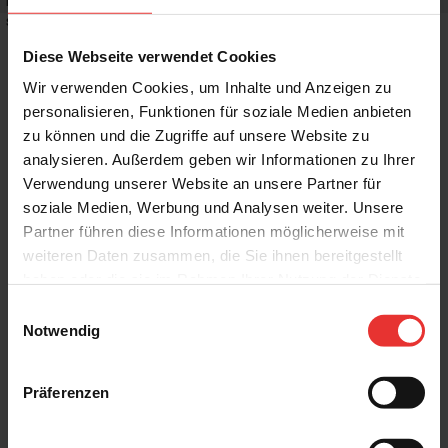
Rutschhemmwert
:
-
Stilrichtung
:
Puristisch, Trendy
Diese Webseite verwendet Cookies
Wir verwenden Cookies, um Inhalte und Anzeigen zu
personalisieren, Funktionen für soziale Medien anbieten
zu können und die Zugriffe auf unsere Website zu
Weitere Produkte aus der Serie
analysieren. Außerdem geben wir Informationen zu Ihrer
Verwendung unserer Website an unsere Partner für
soziale Medien, Werbung und Analysen weiter. Unsere
Partner führen diese Informationen möglicherweise mit
weiteren Daten zusammen, die Sie ihnen bereitgestellt
haben oder die sie im Rahmen Ihrer Nutzung der Dienste
gesammelt haben.
Einwilligungsauswahl
Harmony
Harmony
Notwendig
New Poitiers
New Poitiers
8 x 30 cm
8 x 30 cm
hellbraun - glänzend
pearl - glänzend
Präferenzen