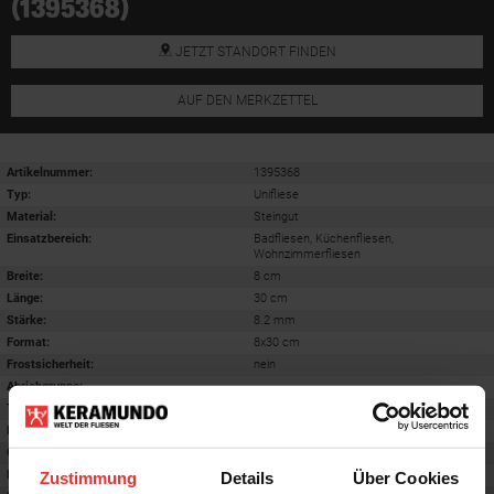
(1395368)
JETZT STANDORT FINDEN
AUF DEN MERKZETTEL
Artikelnummer:
1395368
Typ:
Unifliese
Material:
Steingut
Einsatzbereich
:
Badfliesen, Küchenfliesen,
Wohnzimmerfliesen
Breite:
8 cm
Länge:
30 cm
Stärke:
8.2 mm
Format
:
8x30 cm
Frostsicherheit
:
nein
Abriebgruppe
:
-
Trittsicherheit barfuß
:
-
Farbton:
ecru
Oberfläche
:
glänzend
Rektifiziert
:
nein
Zustimmung
Details
Über Cookies