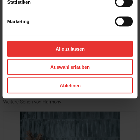
Statistiken
Marketing
Harmony
Harmony
New Poitiers
New Poitiers
8 x 30 cm
8 x 30 cm
Alle zulassen
grau - glänzend
schwarz - glänzend
Auswahl erlauben
MEHR
Ablehnen
Weitere Serien von Harmony