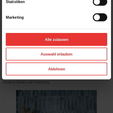
Statistiken
Marketing
Harmony
Harmony
New Poitiers
New Poitiers
8 x 30 cm
8 x 30 cm
Alle zulassen
schwarz - glänzend
white - glänzend
Auswahl erlauben
MEHR
Ablehnen
Weitere Serien von Harmony