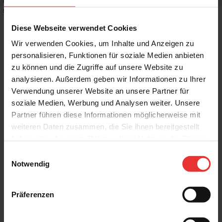
Rutschhemmwert
:
-
Stilrichtung
:
Puristisch, Trendy
Diese Webseite verwendet Cookies
Wir verwenden Cookies, um Inhalte und Anzeigen zu
personalisieren, Funktionen für soziale Medien anbieten
zu können und die Zugriffe auf unsere Website zu
Weitere Produkte aus der Serie
analysieren. Außerdem geben wir Informationen zu Ihrer
Verwendung unserer Website an unsere Partner für
soziale Medien, Werbung und Analysen weiter. Unsere
Partner führen diese Informationen möglicherweise mit
weiteren Daten zusammen, die Sie ihnen bereitgestellt
haben oder die sie im Rahmen Ihrer Nutzung der Dienste
gesammelt haben.
Einwilligungsauswahl
Harmony
Harmony
Notwendig
New Poitiers
New Poitiers
8 x 30 cm
8 x 30 cm
hellbraun - glänzend
pearl - glänzend
Präferenzen