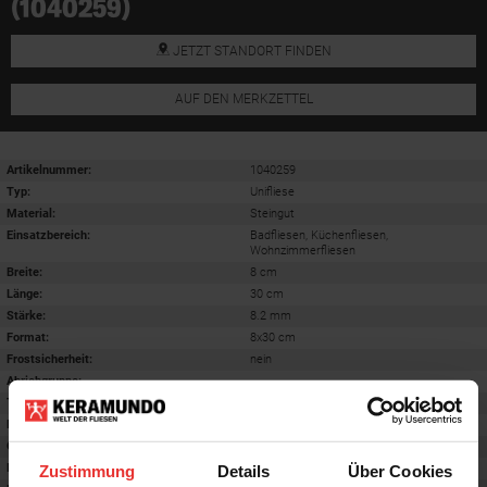
(1040259)
JETZT STANDORT FINDEN
AUF DEN MERKZETTEL
Artikelnummer:
1040259
Typ:
Unifliese
Material:
Steingut
Einsatzbereich
:
Badfliesen, Küchenfliesen,
Wohnzimmerfliesen
Breite:
8 cm
Länge:
30 cm
Stärke:
8.2 mm
Format
:
8x30 cm
Frostsicherheit
:
nein
Abriebgruppe
:
-
Trittsicherheit barfuß
:
-
Farbton:
grau
Oberfläche
:
glänzend
Rektifiziert
:
nein
Zustimmung
Details
Über Cookies