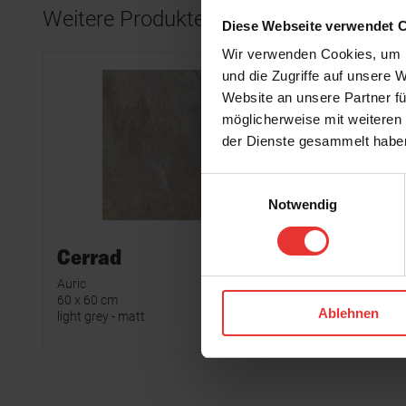
Weitere Produkte aus der Serie
Diese Webseite verwendet 
Wir verwenden Cookies, um I
und die Zugriffe auf unsere 
Website an unsere Partner fü
möglicherweise mit weiteren
der Dienste gesammelt habe
Einwilligungsauswahl
Notwendig
Cerrad
Cerra
Auric
Auric
60 x 60 cm
60 x 60 cm
Ablehnen
light grey - matt
graphite - 