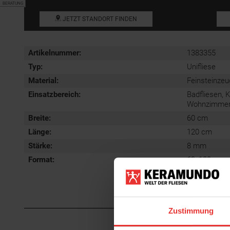
BERATUNG
JETZT STANDORT FINDEN
Artikelnummer:
1383355
Typ:
Unifliese
Material:
Feinsteinzeu
Einsatzbereich
:
Badfliesen, 
Wohnzimmerfl
Breite:
60 cm
Länge:
120 cm
Stärke:
8 mm
Format
:
60x120 cm
Zustimmung