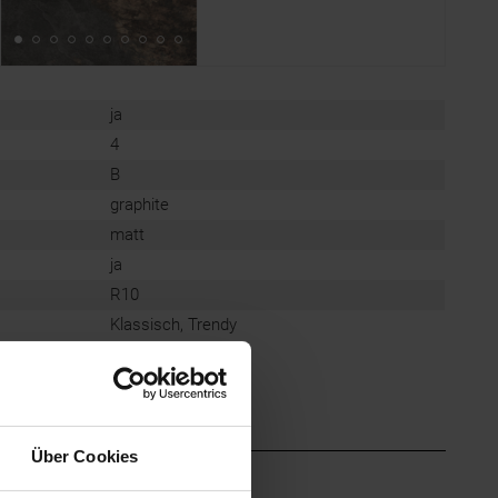
ja
4
B
graphite
matt
ja
R10
Klassisch, Trendy
Über Cookies