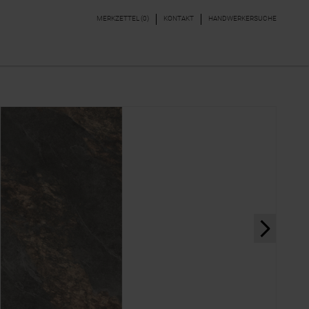
MERKZETTEL (
0
)
KONTAKT
HANDWERKERSUCHE
DEKORE & BORDÜREN
PARKETT, LAMINAT,
VINYL
next