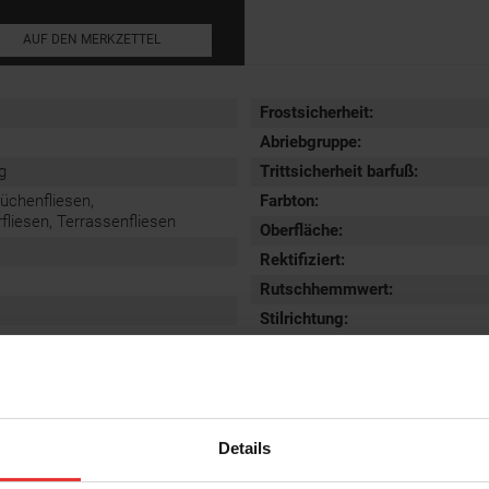
AUF DEN MERKZETTEL
Frostsicherheit
:
Abriebgruppe
:
g
Trittsicherheit barfuß
:
Küchenfliesen,
Farbton:
iesen, Terrassenfliesen
Oberfläche
:
Rektifiziert
:
Rutschhemmwert
:
Stilrichtung
:
Details