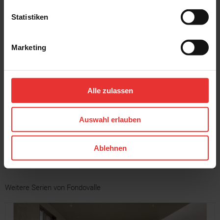
80 x 80 cm
80 x 80 cm
moon - matt
mars - matt
Statistiken
Marketing
Alle zulassen
Fondovalle
Fondovalle
Planeto
Planeto
80 x 80 cm
80 x 80 cm
Auswahl erlauben
jupiter - matt
pluto - matt
Ablehnen
Weitere Serien von Fondovalle