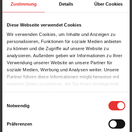
Zustimmung
Details
Über Cookies
Diese Webseite verwendet Cookies
Wir verwenden Cookies, um Inhalte und Anzeigen zu
personalisieren, Funktionen für soziale Medien anbieten
zu können und die Zugriffe auf unsere Website zu
Fondovalle
Fondovalle
analysieren. Außerdem geben wir Informationen zu Ihrer
Planeto
Planeto
60 x 120 cm
80 x 80 cm
Verwendung unserer Website an unsere Partner für
mars - matt
venus - matt
soziale Medien, Werbung und Analysen weiter. Unsere
Partner führen diese Informationen möglicherweise mit
weiteren Daten zusammen, die Sie ihnen bereitgestellt
haben oder die sie im Rahmen Ihrer Nutzung der Dienste
gesammelt haben.
Einwilligungsauswahl
Notwendig
Fondovalle
Fondovalle
Präferenzen
Planeto
Planeto