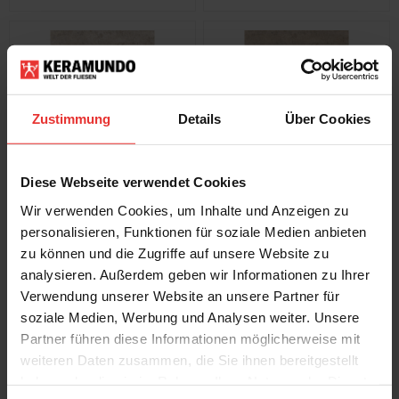
Zustimmung
Details
Über Cookies
Fondovalle
Fondovalle
Jura Mood
Jura Mood
Diese Webseite verwendet Cookies
120 x 120 cm
120 x 120 cm
nude satin
natural satin
Wir verwenden Cookies, um Inhalte und Anzeigen zu
personalisieren, Funktionen für soziale Medien anbieten
zu können und die Zugriffe auf unsere Website zu
analysieren. Außerdem geben wir Informationen zu Ihrer
Verwendung unserer Website an unsere Partner für
soziale Medien, Werbung und Analysen weiter. Unsere
Partner führen diese Informationen möglicherweise mit
weiteren Daten zusammen, die Sie ihnen bereitgestellt
Fondovalle
Fondovalle
haben oder die sie im Rahmen Ihrer Nutzung der Dienste
Jura Mood
Jura Mood