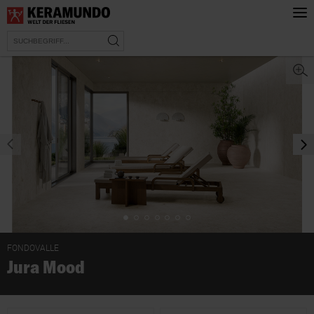
prev
nex
FONDOVALLE
Jura Mood