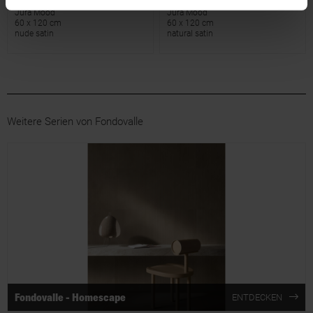
Jura Mood
Jura Mood
60 x 120 cm
60 x 120 cm
nude satin
natural satin
Weitere Serien von Fondovalle
Fondovalle - Homescape
ENTDECKEN