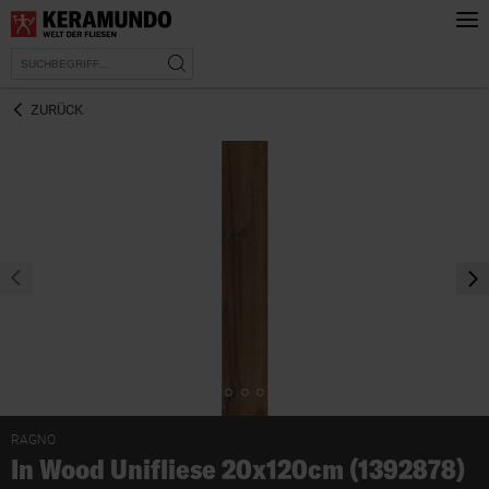
ZURÜCK
prev
nex
RAGNO
In Wood Unifliese 20x120cm (1392878)