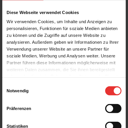
Diese Webseite verwendet Cookies
Wir verwenden Cookies, um Inhalte und Anzeigen zu
personalisieren, Funktionen für soziale Medien anbieten
Weitere Produkte aus der Serie
zu können und die Zugriffe auf unsere Website zu
analysieren. Außerdem geben wir Informationen zu Ihrer
Verwendung unserer Website an unsere Partner für
soziale Medien, Werbung und Analysen weiter. Unsere
Partner führen diese Informationen möglicherweise mit
weiteren Daten zusammen, die Sie ihnen bereitgestellt
haben oder die sie im Rahmen Ihrer Nutzung der Dienste
Ragno
Ragno
gesammelt haben.
Einwilligungsauswahl
In Wood
In Wood
Notwendig
30 x 120 cm
30 x 120 cm
birke - matt
honey - matt
Präferenzen
Statistiken