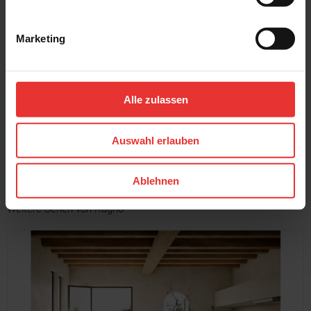
Marketing
Ragno
Ragno
In Wood
In Wood
30 x 120 cm
30 x 120 cm
haselnuss - matt
eiche - matt
Alle zulassen
MEHR
Auswahl erlauben
Ablehnen
Weitere Serien von Ragno