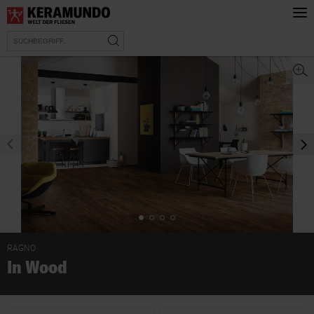
prev
nex
RAGNO
In Wood