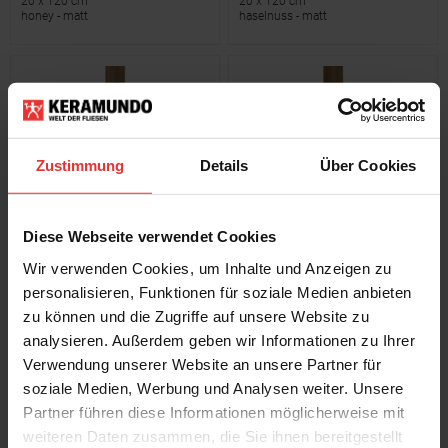
20 x 120 cm
20 x 120 cm
honey - matt
haselnuss - matt
Zustimmung
Details
Über Cookies
Ragno
Ragno
In Wood
In Wood
Diese Webseite verwendet Cookies
20 x 120 cm
20 x 120 cm
eiche - matt
walnuss - matt
Wir verwenden Cookies, um Inhalte und Anzeigen zu
personalisieren, Funktionen für soziale Medien anbieten
zu können und die Zugriffe auf unsere Website zu
analysieren. Außerdem geben wir Informationen zu Ihrer
Verwendung unserer Website an unsere Partner für
soziale Medien, Werbung und Analysen weiter. Unsere
Partner führen diese Informationen möglicherweise mit
weiteren Daten zusammen, die Sie ihnen bereitgestellt
Ragno
Ragno