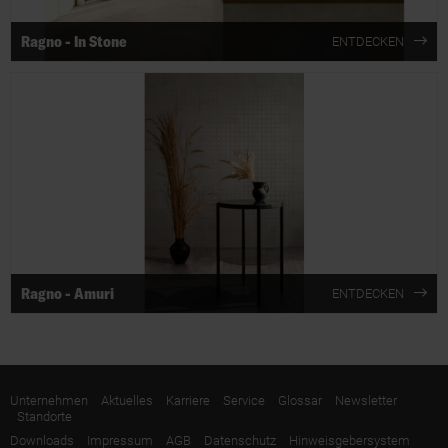
Ragno - In Stone
ENTDECKEN
Ragno - Amuri
ENTDECKEN
Unternehmen
Aktuelles
Karriere
Service
Glossar
Newsletter
Standorte
Downloads
Impressum
AGB
Datenschutz
Hinweisgebersystem