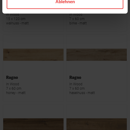
Ablehnen
Ragno
Ragno
In Wood
In Wood
15 x 120 cm
7 x 60 cm
walnuss - matt
birke - matt
Ragno
Ragno
In Wood
In Wood
7 x 60 cm
7 x 60 cm
honey - matt
haselnuss - matt