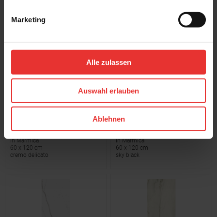
Ragno
Ragno
Marketing
In Marmica
In Marmica
60 x 120 cm
60 x 120 cm
statuario venato
calacatta michelangelo
Alle zulassen
Auswahl erlauben
Ablehnen
Ragno
Ragno
In Marmica
In Marmica
60 x 120 cm
60 x 120 cm
cremo delicato
sky black