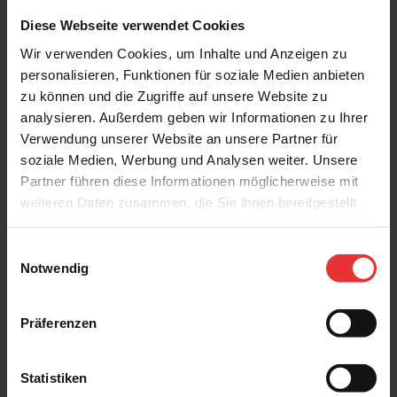
In Marmica
In Marmica
Diese Webseite verwendet Cookies
120 x 120 cm
120 x 120 cm
statuario venato
statuario venato - matt
Wir verwenden Cookies, um Inhalte und Anzeigen zu
personalisieren, Funktionen für soziale Medien anbieten
zu können und die Zugriffe auf unsere Website zu
analysieren. Außerdem geben wir Informationen zu Ihrer
Verwendung unserer Website an unsere Partner für
soziale Medien, Werbung und Analysen weiter. Unsere
Partner führen diese Informationen möglicherweise mit
weiteren Daten zusammen, die Sie ihnen bereitgestellt
Ragno
Ragno
haben oder die sie im Rahmen Ihrer Nutzung der Dienste
In Marmica
In Marmica
120 x 278 cm
120 x 278 cm
gesammelt haben.
Einwilligungsauswahl
statuario venato - matt
statuario venato
Notwendig
Präferenzen
Statistiken