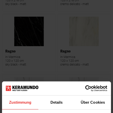
120 x 278 cm
120 x 278 cm
sky black - matt
cremo delicato - matt
Ragno
Ragno
In Marmica
In Marmica
120 x 120 cm
120 x 120 cm
sky black - matt
cremo delicato - matt
Zustimmung
Details
Über Cookies
Ragno
Ragno