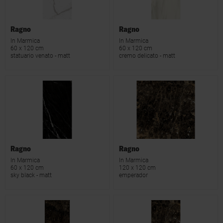
Ragno
Ragno
In Marmica
In Marmica
60 x 120 cm
60 x 120 cm
statuario venato - matt
cremo delicato - matt
Ragno
Ragno
In Marmica
In Marmica
60 x 120 cm
120 x 120 cm
sky black - matt
emperador