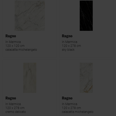
Ragno
Ragno
In Marmica
In Marmica
120 x 120 cm
120 x 278 cm
calacatta michelangelo
sky black
Ragno
Ragno
In Marmica
In Marmica
120 x 278 cm
120 x 278 cm
cremo delicato
calacatta michelangelo