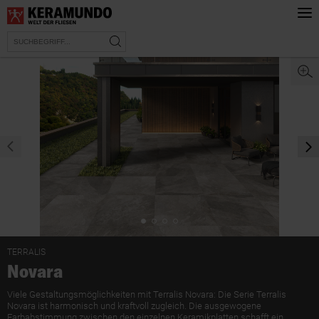
prev
nex
TERRALIS
Novara
Viele Gestaltungsmöglichkeiten mit Terralis Novara: Die Serie Terralis
Novara ist harmonisch und kraftvoll zugleich. Die ausgewogene
Farbabstimmung zwischen den einzelnen Keramikplatten schafft ein