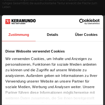
ruhiges Gesamtbild, die ausdrucksstarke Textur erweckt die Fläche zum
Leben.
Zustimmung
Details
Über Cookies
Diese Webseite verwendet Cookies
Terralis
Terralis
Wir verwenden Cookies, um Inhalte und Anzeigen zu
Novara
Novara
100 x 100 cm
100 x 100 cm
personalisieren, Funktionen für soziale Medien anbieten
hellgrau - matt
grau - matt
zu können und die Zugriffe auf unsere Website zu
analysieren. Außerdem geben wir Informationen zu Ihrer
Verwendung unserer Website an unsere Partner für
soziale Medien, Werbung und Analysen weiter. Unsere
Partner führen diese Informationen möglicherweise mit
weiteren Daten zusammen, die Sie ihnen bereitgestellt
haben oder die sie im Rahmen Ihrer Nutzung der Dienste