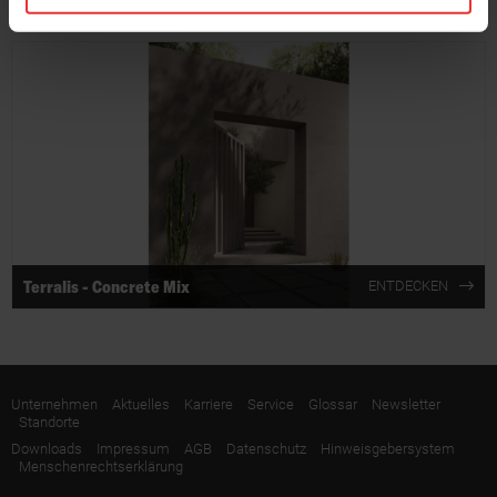
Terralis - Urban Wood
ENTDECKEN
Terralis - Concrete Mix
ENTDECKEN
Unternehmen
Aktuelles
Karriere
Service
Glossar
Newsletter
Standorte
Downloads
Impressum
AGB
Datenschutz
Hinweisgebersystem
Menschenrechtserklärung