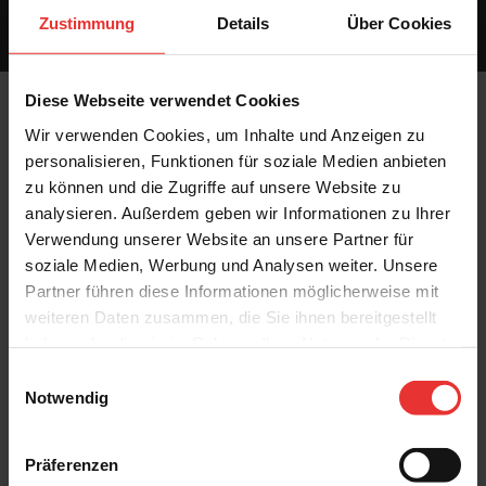
Umgebung lange genießen können. Mit ihren subtilen Steineinschlüssen
Zustimmung
Details
Über Cookies
bietet die Platte eine einzigartige und authentische Optik.
Diese Webseite verwendet Cookies
Wir verwenden Cookies, um Inhalte und Anzeigen zu
personalisieren, Funktionen für soziale Medien anbieten
zu können und die Zugriffe auf unsere Website zu
analysieren. Außerdem geben wir Informationen zu Ihrer
Verwendung unserer Website an unsere Partner für
Terralis
Terralis
soziale Medien, Werbung und Analysen weiter. Unsere
Concrete Mix
Concrete Mix
Partner führen diese Informationen möglicherweise mit
80 x 80 cm
80 x 80 cm
Stone grau - matt
Stone hellgrau - matt
weiteren Daten zusammen, die Sie ihnen bereitgestellt
haben oder die sie im Rahmen Ihrer Nutzung der Dienste
gesammelt haben.
Einwilligungsauswahl
Notwendig
Präferenzen