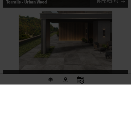
Terralis - Urban Wood
ENTDECKEN
Terralis - Novara
ENTDECKEN
Fliesen
Stores
Beratung
Unternehmen
Aktuelles
Karriere
Service
Glossar
Newsletter
Standorte
Downloads
Impressum
AGB
Datenschutz
Hinweisgebersystem
Menschenrechtserklärung