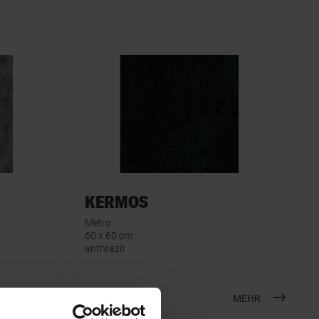
KERMOS
Metro
60 x 60 cm
anthrazit
MEHR