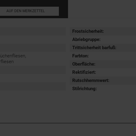
AUF DEN MERKZETTEL
Frostsicherheit
:
Abriebgruppe
:
Trittsicherheit barfuß
:
Küchenfliesen,
Farbton:
liesen
Oberfläche
:
Rektifiziert
:
Rutschhemmwert
:
Stilrichtung
: