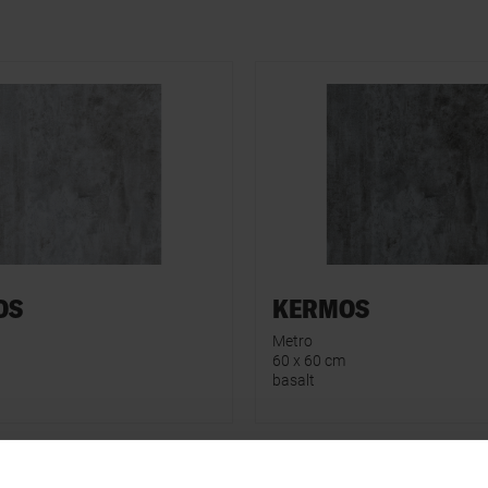
OS
KERMOS
Metro
60 x 60 cm
basalt