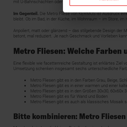
mit U-Bahnschächten oder kurzlebigen Trends gemein.
Im Gegenteil.
Die Metro Fliese von KERMOS ist Ausdruck einer
bleibt. Ob im Bad, in der Küche, im Wohnraum – im Store, i
Anpoliert, matt oder glänzend – das stilgebende Design der 
betont, mal reduziert. Je nach Geschmack und Vorlieben kann 
Metro Fliesen: Welche Farben 
Eine flexible wie facettenreiche Gestaltung ist erklärtes Zi
Umsetzung schenken insgesamt sechs unterschiedliche Farben
Metro Fliesen gibt es in den Farben Grau, Beige, Sch
Metro Fliesen gibt es in einer warmen und einer kalt
Metro Fliesen gibt es in den Größen 30x30, 60x60x 
Metro Fliesen gibt es für Wand und Boden
Metro Fliesen gibt es auch als klassisches Mosaik 
Bitte kombinieren: Metro Fliesen