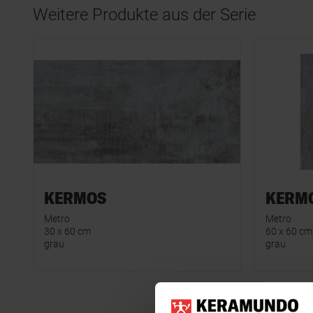
Weitere Produkte aus der Serie
KERMOS
KERM
Metro
Metro
30 x 60 cm
60 x 60 cm
grau
grau