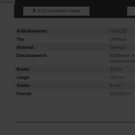
BERATUNG
JETZT STANDORT FINDEN
Artikelnummer:
1306233
Typ:
Unifliese
Material:
Steingut
Einsatzbereich
:
Badfliesen, 
Wohnzimmerf
Breite:
33 cm
Länge:
100 cm
Stärke:
9 mm
Format
:
33x100 cm