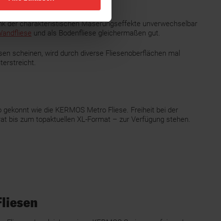
dank der charakteristischen Maserungseffekte unverwechselbar
andfliese
und als Bodenfliese gleichermaßen gut.
sen scheinen, wird durch diverse Fliesenoberflächen mal
erstreicht.
o gekonnt wie die KERMOS Metro Fliese. Freiheit bei der
t bis zum topaktuellen XL-Format – zur Verfügung stehen.
Fliesen