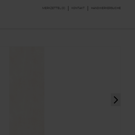
MERKZETTEL (
0
)
KONTAKT
HANDWERKERSUCHE
DEKORE & BORDÜREN
PARKETT, LAMINAT,
VINYL
next