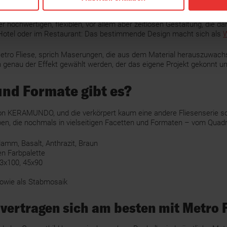
 hochwertigen, flexiblen, vor allem aber zeitlosen Gestaltung, die 
m Hotel oder im Restaurant: Das bestimmende Design macht sich als
W
Metro Fliese, sprich Maserungen, die aus dem Material herauszuwach
genau der Effekt gewählt werden, der das eigene Projekt gekonnt unt
und Formate gibt es?
el von KERAMUNDO, und die verkörpert kaum eine andere Fliesenserie s
, die nochmals in vielseitigen Facetten und Formaten – vom Quadra
lamm, Basalt, Anthrazit, Braun
en Farbpalette
33x100, 45x90
sowie als Stabmosaik
 vertragen sich am besten mit Metro 