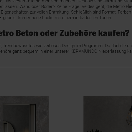
end, das Gesamtbild harmonisch machen. Deshalb sind sämtliche Met
 lassen. Wand oder Boden? Keine Frage. Beides geht, die Metro Flies
 Eigenschaften zur vollen Entfaltung. Schließlich sind Format, Farb
Ergebnis: Immer neue Looks mit einem individuellen Touch.
etro Beton oder Zubehöre kaufen?
trendbewusstes wie zeitloses Design im Programm. Da darf die uni
t Zubehöre ganz bequem in einer unserer KERAMUNDO Niederlassung k