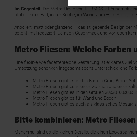
Im Gegenteil.
Die Metro Fliese von KERMOS ist Ausdruck einer
bleibt. Ob im Bad, in der Küche, im Wohnraum – im Store, i
Anpoliert, matt oder glänzend – das stilgebende Design der 
betont, mal reduziert. Je nach Geschmack und Vorlieben kann 
Metro Fliesen: Welche Farben 
Eine flexible wie facettenreiche Gestaltung ist erklärtes Zi
Umsetzung schenken insgesamt sechs unterschiedliche Farben
Metro Fliesen gibt es in den Farben Grau, Beige, Sch
Metro Fliesen gibt es in einer warmen und einer kalt
Metro Fliesen gibt es in den Größen 30x30, 60x60x 
Metro Fliesen gibt es für Wand und Boden
Metro Fliesen gibt es auch als klassisches Mosaik 
Bitte kombinieren: Metro Fliesen
Manchmal sind es die kleinen Details, die einen Look spann