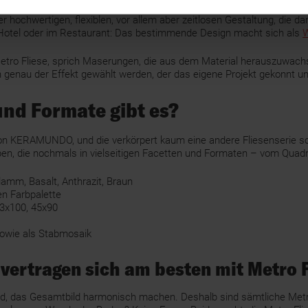
 hochwertigen, flexiblen, vor allem aber zeitlosen Gestaltung, die 
m Hotel oder im Restaurant: Das bestimmende Design macht sich als
W
Metro Fliese, sprich Maserungen, die aus dem Material herauszuwach
genau der Effekt gewählt werden, der das eigene Projekt gekonnt unt
und Formate gibt es?
el von KERAMUNDO, und die verkörpert kaum eine andere Fliesenserie s
, die nochmals in vielseitigen Facetten und Formaten – vom Quadra
lamm, Basalt, Anthrazit, Braun
en Farbpalette
33x100, 45x90
sowie als Stabmosaik
 vertragen sich am besten mit Metro 
end, das Gesamtbild harmonisch machen. Deshalb sind sämtliche Met