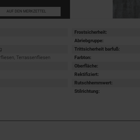
AUF DEN MERKZETTEL
Frostsicherheit
:
Abriebgruppe
:
g
Trittsicherheit barfuß
:
iesen, Terrassenfliesen
Farbton:
Oberfläche
:
Rektifiziert
:
Rutschhemmwert
:
Stilrichtung
: