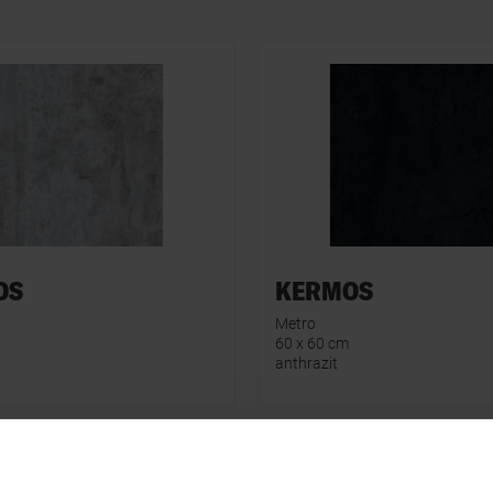
OS
KERMOS
Metro
60 x 60 cm
anthrazit