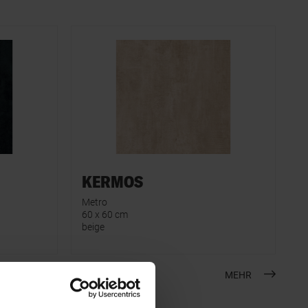
KERMOS
Metro
60 x 60 cm
beige
MEHR