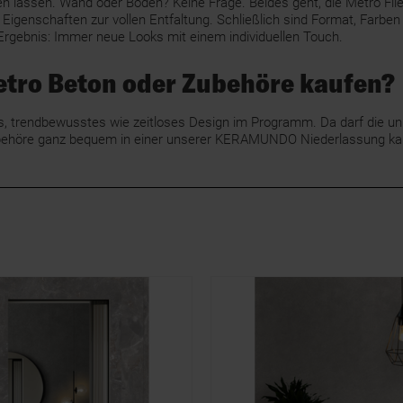
 lassen. Wand oder Boden? Keine Frage. Beides geht, die Metro Flies
 Eigenschaften zur vollen Entfaltung. Schließlich sind Format, Farb
Ergebnis: Immer neue Looks mit einem individuellen Touch.
etro Beton oder Zubehöre kaufen?
trendbewusstes wie zeitloses Design im Programm. Da darf die uni
t Zubehöre ganz bequem in einer unserer KERAMUNDO Niederlassung k