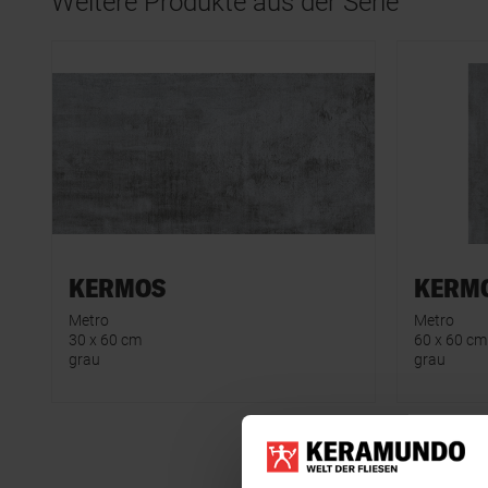
Weitere Produkte aus der Serie
KERMOS
KERM
Metro
Metro
30 x 60 cm
60 x 60 cm
grau
grau