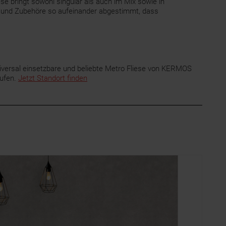
e bringt sowohl singulär als auch im Mix sowie in
en und Zubehöre so aufeinander abgestimmt, dass
versal einsetzbare und beliebte Metro Fliese von KERMOS
aufen.
Jetzt Standort finden