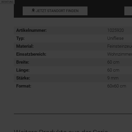
BERATUNG
JETZT STANDORT FINDEN
Artikelnummer:
1025920
Typ:
Unifliese
Material:
Feinsteinzeu
Einsatzbereich
:
Wohnzimmerfl
Breite:
60 cm
Länge:
60 cm
Stärke:
9 mm
Format
:
60x60 cm