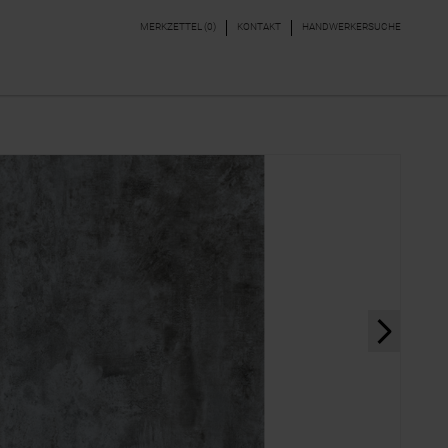
MERKZETTEL (
0
)
KONTAKT
HANDWERKERSUCHE
DEKORE & BORDÜREN
PARKETT, LAMINAT,
VINYL
next