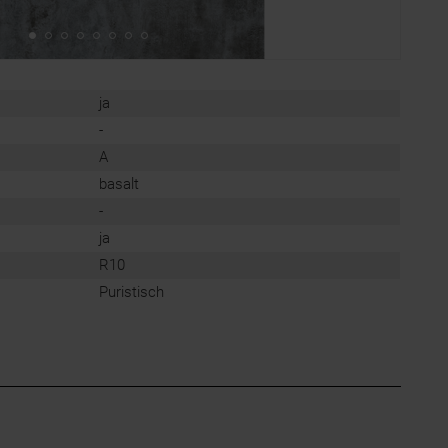
ja
-
A
basalt
-
ja
R10
Puristisch