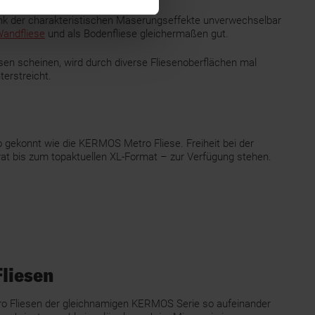
dank der charakteristischen Maserungseffekte unverwechselbar
andfliese
und als Bodenfliese gleichermaßen gut.
sen scheinen, wird durch diverse Fliesenoberflächen mal
erstreicht.
o gekonnt wie die KERMOS Metro Fliese. Freiheit bei der
t bis zum topaktuellen XL-Format – zur Verfügung stehen.
Fliesen
ro Fliesen der gleichnamigen KERMOS Serie so aufeinander