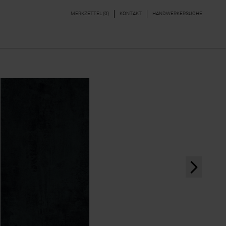
MERKZETTEL (
0
)
KONTAKT
HANDWERKERSUCHE
DEKORE & BORDÜREN
PARKETT, LAMINAT,
VINYL
next