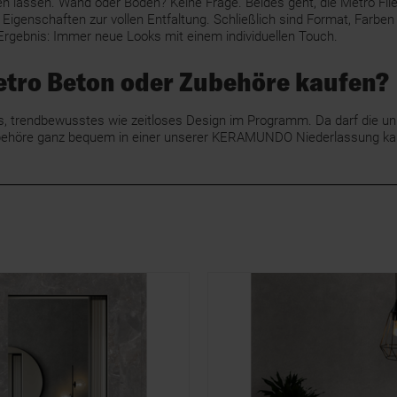
 lassen. Wand oder Boden? Keine Frage. Beides geht, die Metro Flies
 Eigenschaften zur vollen Entfaltung. Schließlich sind Format, Farb
Ergebnis: Immer neue Looks mit einem individuellen Touch.
etro Beton oder Zubehöre kaufen?
trendbewusstes wie zeitloses Design im Programm. Da darf die uni
t Zubehöre ganz bequem in einer unserer KERAMUNDO Niederlassung k