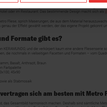
 hochwertigen, flexiblen, vor allem aber zeitlosen Gestaltung, die 
m Hotel oder im Restaurant: Das bestimmende Design macht sich als
W
Metro Fliese, sprich Maserungen, die aus dem Material herauszuwach
genau der Effekt gewählt werden, der das eigene Projekt gekonnt unt
und Formate gibt es?
el von KERAMUNDO, und die verkörpert kaum eine andere Fliesenserie s
, die nochmals in vielseitigen Facetten und Formaten – vom Quadra
lamm, Basalt, Anthrazit, Braun
en Farbpalette
33x100, 45x90
sowie als Stabmosaik
 vertragen sich am besten mit Metro 
end, das Gesamtbild harmonisch machen. Deshalb sind sämtliche Met