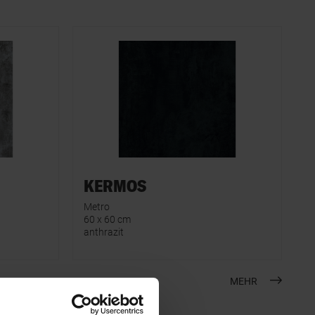
KERMOS
Metro
60 x 60 cm
anthrazit
MEHR