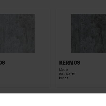
OS
KERMOS
Metro
60 x 60 cm
basalt