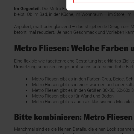
Im Gegenteil.
Die Metro Fliese von KERMOS ist Ausdruck einer
bleibt. Ob im Bad, in der Küche, im Wohnraum – im Store, i
Anpoliert, matt oder glänzend – das stilgebende Design der 
betont, mal reduziert. Je nach Geschmack und Vorlieben kann 
Metro Fliesen: Welche Farben 
Eine flexible wie facettenreiche Gestaltung ist erklärtes Zi
Umsetzung schenken insgesamt sechs unterschiedliche Farben
Metro Fliesen gibt es in den Farben Grau, Beige, Sch
Metro Fliesen gibt es in einer warmen und einer kalt
Metro Fliesen gibt es in den Größen 30x30, 60x60x 
Metro Fliesen gibt es für Wand und Boden
Metro Fliesen gibt es auch als klassisches Mosaik 
Bitte kombinieren: Metro Fliesen
Manchmal sind es die kleinen Details, die einen Look spann