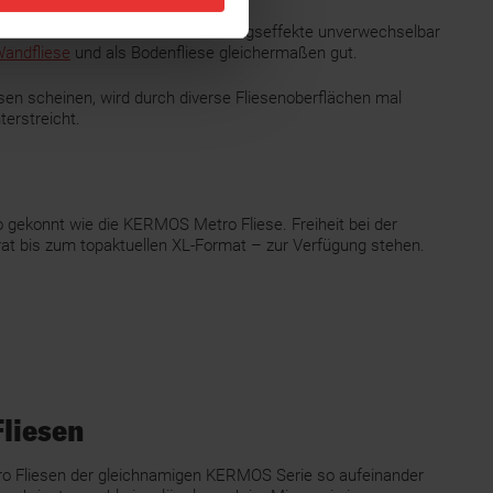
dank der charakteristischen Maserungseffekte unverwechselbar
andfliese
und als Bodenfliese gleichermaßen gut.
sen scheinen, wird durch diverse Fliesenoberflächen mal
erstreicht.
o gekonnt wie die KERMOS Metro Fliese. Freiheit bei der
t bis zum topaktuellen XL-Format – zur Verfügung stehen.
Fliesen
ro Fliesen der gleichnamigen KERMOS Serie so aufeinander