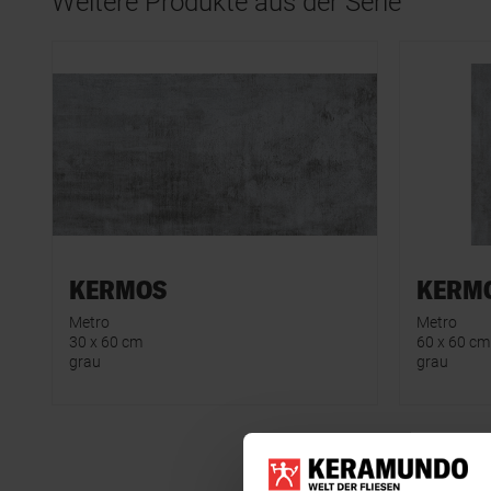
Weitere Produkte aus der Serie
KERMOS
KERM
Metro
Metro
30 x 60 cm
60 x 60 cm
grau
grau