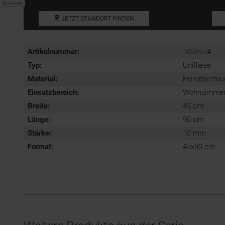
BERATUNG
JETZT STANDORT FINDEN
Artikelnummer:
1052574
Typ:
Unifliese
Material:
Feinsteinzeu
Einsatzbereich
:
Wohnzimmerfl
Breite:
45 cm
Länge:
90 cm
Stärke:
10 mm
Format
:
45x90 cm