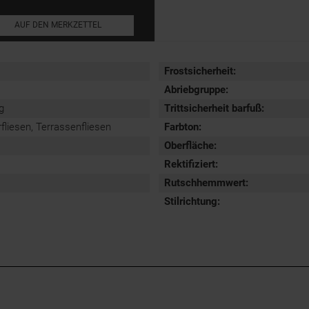
AUF DEN MERKZETTEL
Frostsicherheit
:
Abriebgruppe
:
g
Trittsicherheit barfuß
:
iesen, Terrassenfliesen
Farbton:
Oberfläche
:
Rektifiziert
:
Rutschhemmwert
:
Stilrichtung
: