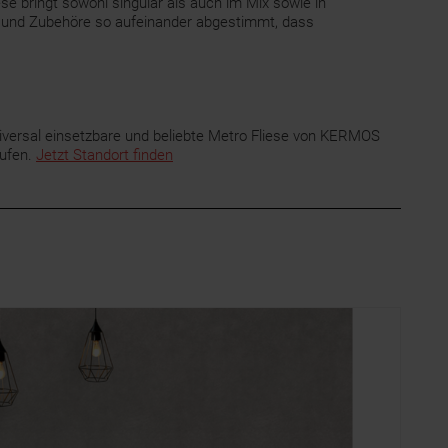
e bringt sowohl singulär als auch im Mix sowie in
en und Zubehöre so aufeinander abgestimmt, dass
versal einsetzbare und beliebte Metro Fliese von KERMOS
aufen.
Jetzt Standort finden