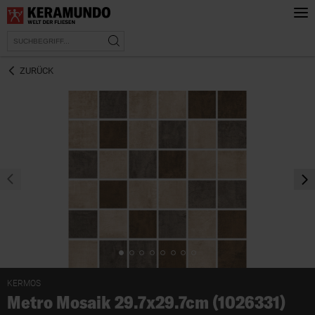
ZURÜCK
prev
nex
KERMOS
Metro Mosaik 29.7x29.7cm (1026331)