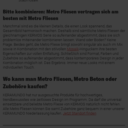
Stabmosaik
Bitte kombinieren: Metro Fliesen vertragen sich am
besten mit Metro Fliesen
Manchmal sind es die kleinen Details, die einen Look spannend, das
Gesamtbild harmonisch machen. Deshalb sind sämtliche Metro Fliesen der
gleichnamigen KERMOS Serie so aufeinander abgestimmt, dass sie sich
problemlos miteinander kombinieren lassen. Wand oder Boden? Keine
Frage. Beides geht, die Metro Fliese bringt sowohl singulär als auch im Mix
sowie in Kombination mit den stilvollen
Mosaik
-Hinguckern ihre besten
Eigenschaften zur vollen Entfaltung. Schließlich sind Format, Farben und
Zubehöre so aufeinander abgestimmt, dass kontemporäres Design in jeder
Kombination möglich ist. Das Ergebnis: Immer neue Looks mit einem
individuellen Touch.
Wo kann man Metro Fliesen, Metro Beton oder
Zubehöre kaufen?
KERAMUNDO hat nur ausgesuchte Produkte für hochwertiges,
trendbewusstes wie zeitloses Design im Programm. Da darf die universal
einsetzbare und beliebte Metro Fliese von KERMOS natürlich nicht fehlen.
Alle Metro Fliesen können Sie samt Zubehöre ganz bequem in einer unserer
KERAMUNDO Niederlassung kaufen.
Jetzt Standort finden