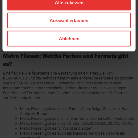
Alle zulassen
der Küche, im Wohnraum – im Store, im Hotel oder im Restaurant: Das
bestimmende Design macht sich als
Wandfliese
und als Bodenfliese
gleichermaßen gut.
Auswahl erlauben
Anpoliert, matt oder glänzend – das stilgebende Design der Metro Fliese,
sprich Maserungen, die aus dem Material herauszuwachsen scheinen, wird
durch diverse Fliesenoberflächen mal betont, mal reduziert. Je nach
Ablehnen
Geschmack und Vorlieben kann genau der Effekt gewählt werden, der das
eigene Projekt gekonnt unterstreicht.
Metro Fliesen: Welche Farben und Formate gibt
es?
Eine flexible wie facettenreiche Gestaltung ist erklärtes Ziel von
KERAMUNDO, und die verkörpert kaum eine andere Fliesenserie so gekonnt
wie die KERMOS Metro Fliese. Freiheit bei der Umsetzung schenken
insgesamt sechs unterschiedliche Farben, die nochmals in vielseitigen
Facetten und Formaten – vom Quadrat bis zum topaktuellen XL-Format –
zur Verfügung stehen.
Metro Fliesen gibt es in den Farben Grau, Beige, Schlamm, Basalt,
Anthrazit, Braun
Metro Fliesen gibt es in einer warmen und einer kalten Farbpalette
Metro Fliesen gibt es in den Größen 30x30, 60x60x 33x100, 45x90
Metro Fliesen gibt es für Wand und Boden
Metro Fliesen gibt es auch als klassisches Mosaik sowie als