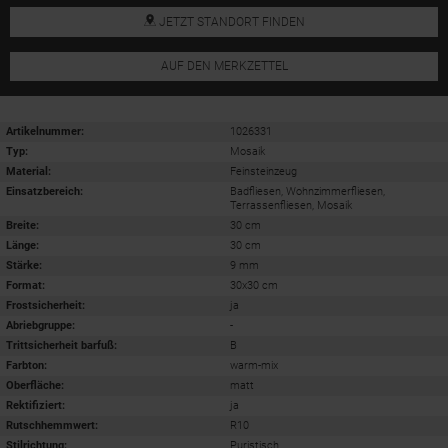
JETZT STANDORT FINDEN
AUF DEN MERKZETTEL
Artikelnummer:
1026331
Typ:
Mosaik
Material:
Feinsteinzeug
Einsatzbereich
:
Badfliesen, Wohnzimmerfliesen,
Terrassenfliesen, Mosaik
Breite:
30 cm
Länge:
30 cm
Stärke:
9 mm
Format
:
30x30 cm
Frostsicherheit
:
ja
Abriebgruppe
:
-
Trittsicherheit barfuß
:
B
Farbton:
warm-mix
Oberfläche
:
matt
Rektifiziert
:
ja
Rutschhemmwert
:
R10
Stilrichtung
:
Puristisch