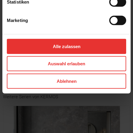
Statistiken
Marketing
KERMOS
KERMOS
Soft Stone
Soft Stone
33 x 100 cm
33 x 100 cm
Alle zulassen
beige - matt
white - matt
Auswahl erlauben
MEHR
Ablehnen
Weitere Serien von KERMOS