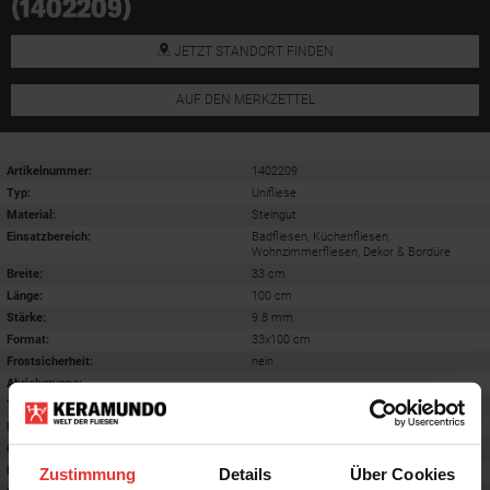
(1402209)
JETZT STANDORT FINDEN
AUF DEN MERKZETTEL
Artikelnummer:
1402209
Typ:
Unifliese
Material:
Steingut
Einsatzbereich
:
Badfliesen, Küchenfliesen,
Wohnzimmerfliesen, Dekor & Bordüre
Breite:
33 cm
Länge:
100 cm
Stärke:
9.8 mm
Format
:
33x100 cm
Frostsicherheit
:
nein
Abriebgruppe
:
-
Trittsicherheit barfuß
:
-
Farbton:
white
Oberfläche
:
matt
Rektifiziert
:
ja
Zustimmung
Details
Über Cookies