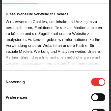
Rutschhemmwert
:
-
Stilrichtung
:
Puristisch
Diese Webseite verwendet Cookies
Wir verwenden Cookies, um Inhalte und Anzeigen zu
personalisieren, Funktionen für soziale Medien anbieten
zu können und die Zugriffe auf unsere Website zu
Weitere Produkte aus der Serie
analysieren. Außerdem geben wir Informationen zu Ihrer
Verwendung unserer Website an unsere Partner für
soziale Medien, Werbung und Analysen weiter. Unsere
Partner führen diese Informationen möglicherweise mit
weiteren Daten zusammen, die Sie ihnen bereitgestellt
haben oder die sie im Rahmen Ihrer Nutzung der Dienste
gesammelt haben.
Einwilligungsauswahl
KERMOS
KERMOS
Notwendig
Soft Stone
Soft Stone
33 x 100 cm
33 x 100 cm
white - matt
beige - matt
Präferenzen