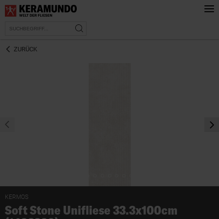
ZURÜCK
prev
nex
KERMOS
Soft Stone Unifliese 33.3x100cm