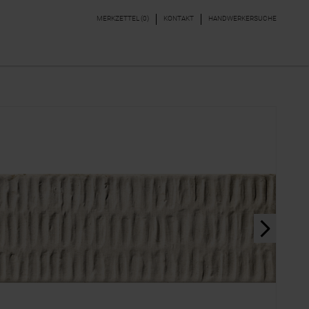
MERKZETTEL (
0
)
KONTAKT
HANDWERKERSUCHE
DEKORE & BORDÜREN
PARKETT, LAMINAT,
VINYL
next