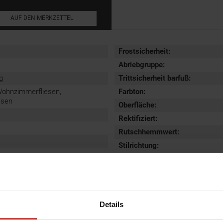
AUF DEN MERKZETTEL
Frostsicherheit
:
Abriebgruppe
:
g
Trittsicherheit barfuß
:
Wohnzimmerfliesen,
Farbton:
esen
Oberfläche
:
Rektifiziert
:
Rutschhemmwert
:
Stilrichtung
:
Details