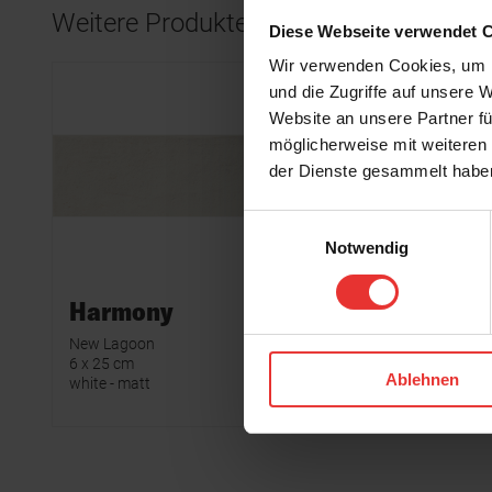
Weitere Produkte aus der Serie
Diese Webseite verwendet 
Wir verwenden Cookies, um I
und die Zugriffe auf unsere 
Website an unsere Partner fü
möglicherweise mit weiteren
der Dienste gesammelt habe
Einwilligungsauswahl
Notwendig
Harmony
Harm
New Lagoon
New Lago
6 x 25 cm
6 x 25 cm
Ablehnen
white - matt
anthracite 