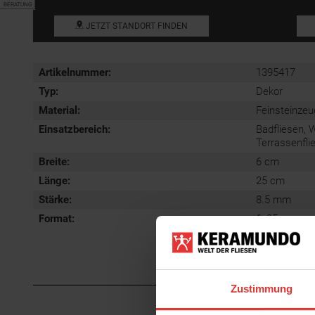
BERATUNG
JETZT STANDORT FINDEN
Artikelnummer:
1395417
Typ:
Dekor
Material:
Feinsteinzeu
Einsatzbereich
:
Badfliesen, 
Terrassenfli
Breite:
6 cm
Länge:
25 cm
Stärke:
8.5 mm
Format
:
6x25 cm
Zustimmung