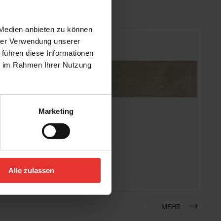
 Medien anbieten zu können
hrer Verwendung unserer
 führen diese Informationen
ie im Rahmen Ihrer Nutzung
Marketing
Harmony
New Lagoon
6 x 25 cm
Alle zulassen
taupe - matt
MEHR