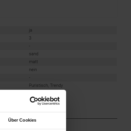
ja
3
-
sand
matt
nein
-
Puristisch, Trendy
Über Cookies