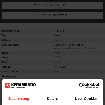
JETZT STANDORT FINDEN
AUF DEN MERKZETTEL
Artikelnummer:
1433045
Typ:
Dekor
Material:
Steingut
Einsatzbereich
:
Badfliesen, Küchenfliesen,
Wohnzimmerfliesen, Dekor & Bordüre
Breite:
40 cm
Länge:
120 cm
Stärke:
7 mm
Format
:
40x120 cm
Frostsicherheit
:
nein
Abriebgruppe
:
-
Trittsicherheit barfuß
:
-
Farbton:
gold
Oberfläche
:
-
Rektifiziert
:
ja
Zustimmung
Details
Über Cookies
Rutschhemmwert
:
-
Stilrichtung
:
Klassisch, Trendy