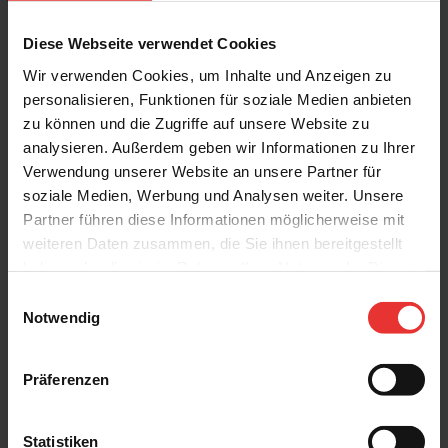
Diese Webseite verwendet Cookies
Wir verwenden Cookies, um Inhalte und Anzeigen zu
personalisieren, Funktionen für soziale Medien anbieten
Weitere Produkte aus der Serie
zu können und die Zugriffe auf unsere Website zu
analysieren. Außerdem geben wir Informationen zu Ihrer
Verwendung unserer Website an unsere Partner für
soziale Medien, Werbung und Analysen weiter. Unsere
Partner führen diese Informationen möglicherweise mit
weiteren Daten zusammen, die Sie ihnen bereitgestellt
haben oder die sie im Rahmen Ihrer Nutzung der Dienste
Villeroy & Boch
Villeroy & Boch
gesammelt haben.
Einwilligungsauswahl
Cavira
Cavira
Notwendig
40 x 120 cm
40 x 120 cm
light beige - matt
light grey - matt
Präferenzen
Statistiken