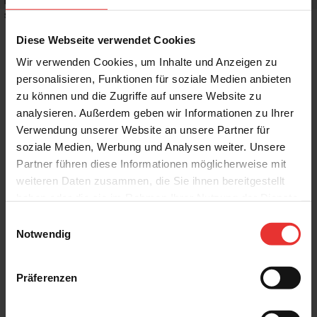
Rutschhemmwert
:
R10
Stilrichtung
:
Puristisch
Diese Webseite verwendet Cookies
Wir verwenden Cookies, um Inhalte und Anzeigen zu
personalisieren, Funktionen für soziale Medien anbieten
zu können und die Zugriffe auf unsere Website zu
Weitere Produkte aus der Serie
analysieren. Außerdem geben wir Informationen zu Ihrer
Verwendung unserer Website an unsere Partner für
soziale Medien, Werbung und Analysen weiter. Unsere
Partner führen diese Informationen möglicherweise mit
weiteren Daten zusammen, die Sie ihnen bereitgestellt
haben oder die sie im Rahmen Ihrer Nutzung der Dienste
gesammelt haben.
Einwilligungsauswahl
KERMOS
KERMOS
Notwendig
Project
Project
7 x 60 cm
7 x 60 cm
cream - matt
mud - matt
Präferenzen