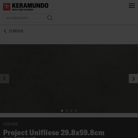
ZURÜCK
prev
nex
KERMOS
Project Unifliese 29.8x59.8cm