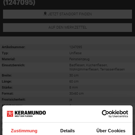
(1247095)
JETZT STANDORT FINDEN
AUF DEN MERKZETTEL
Artikelnummer:
1247095
Typ:
Unifliese
Material:
Feinsteinzeug
Einsatzbereich
:
Badfliesen, Küchenfliesen,
Wohnzimmerfliesen, Terrassenfliesen
Breite:
30 cm
Länge:
60 cm
Stärke:
8 mm
Format
:
30x60 cm
Frostsicherheit
:
ja
Abriebgruppe
:
4
Trittsicherheit barfuß
:
B
Farbton:
anthracite
Oberfläche
:
matt
Rektifiziert
:
ja
Zustimmung
Details
Über Cookies