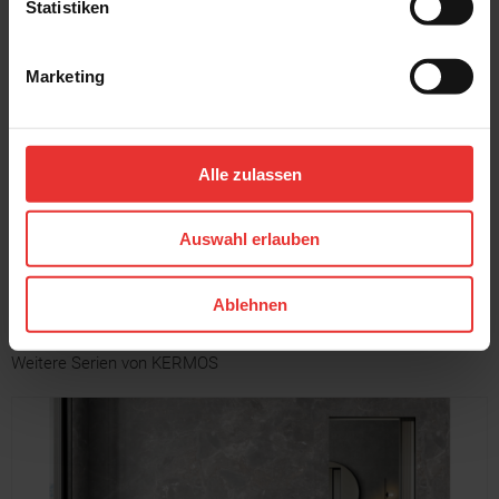
Statistiken
Marketing
KERMOS
KERMOS
Project
Project
7 x 60 cm
7 x 60 cm
Alle zulassen
grey - matt
light grey - matt
Auswahl erlauben
MEHR
Ablehnen
Weitere Serien von KERMOS