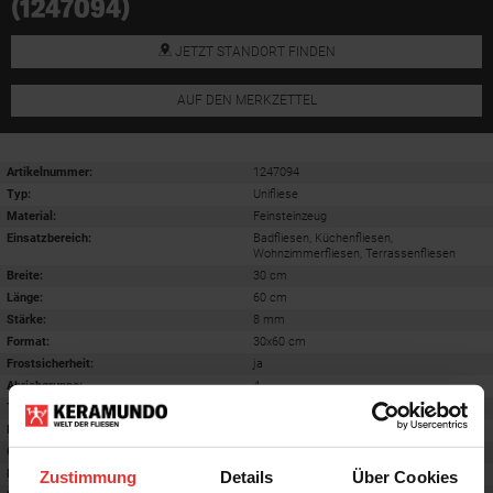
(1247094)
JETZT STANDORT FINDEN
AUF DEN MERKZETTEL
Artikelnummer:
1247094
Typ:
Unifliese
Material:
Feinsteinzeug
Einsatzbereich
:
Badfliesen, Küchenfliesen,
Wohnzimmerfliesen, Terrassenfliesen
Breite:
30 cm
Länge:
60 cm
Stärke:
8 mm
Format
:
30x60 cm
Frostsicherheit
:
ja
Abriebgruppe
:
4
Trittsicherheit barfuß
:
B
Farbton:
cotto
Oberfläche
:
matt
Rektifiziert
:
ja
Zustimmung
Details
Über Cookies