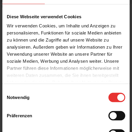
Rutschhemmwert
:
R10
Stilrichtung
:
Puristisch
Diese Webseite verwendet Cookies
Wir verwenden Cookies, um Inhalte und Anzeigen zu
personalisieren, Funktionen für soziale Medien anbieten
zu können und die Zugriffe auf unsere Website zu
Weitere Produkte aus der Serie
analysieren. Außerdem geben wir Informationen zu Ihrer
Verwendung unserer Website an unsere Partner für
soziale Medien, Werbung und Analysen weiter. Unsere
Partner führen diese Informationen möglicherweise mit
weiteren Daten zusammen, die Sie ihnen bereitgestellt
haben oder die sie im Rahmen Ihrer Nutzung der Dienste
gesammelt haben.
Einwilligungsauswahl
KERMOS
KERMOS
Notwendig
Project
Project
7 x 60 cm
7 x 60 cm
cream - matt
mud - matt
Präferenzen