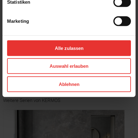
Statistiken
Marketing
KERMOS
KERMOS
Project
Project
7 x 60 cm
7 x 60 cm
Alle zulassen
grey - matt
light grey - matt
Auswahl erlauben
MEHR
Ablehnen
Weitere Serien von KERMOS