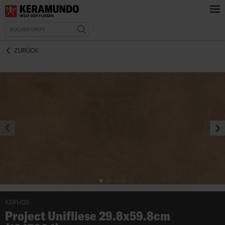
ZURÜCK
prev
nex
KERMOS
Project Unifliese 29.8x59.8cm