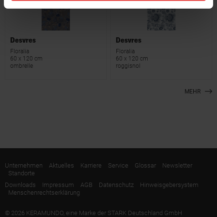
Desvres
Desvres
Floralia
Floralia
60 x 120 cm
60 x 120 cm
ombrelle
roggisnol
MEHR
Unternehmen
Aktuelles
Karriere
Service
Glossar
Newsletter
Standorte
Downloads
Impressum
AGB
Datenschutz
Hinweisgebersystem
Menschenrechtserklärung
© 2026 KERAMUNDO, eine Marke der STARK Deutschland GmbH