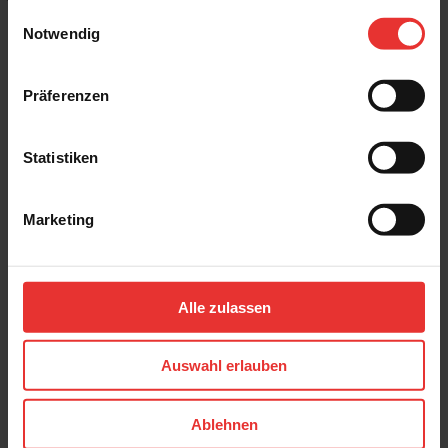
gesammelt haben.
Einwilligungsauswahl
Notwendig
Präferenzen
Weitere Produkte aus der Serie
Statistiken
Marketing
Desvres
Desvres
Alle zulassen
Floralia
Floralia
60 x 120 cm
60 x 120 cm
camelia
majorelle
Auswahl erlauben
Ablehnen