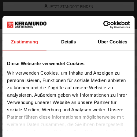
JETZT STANDORT FINDEN
AUF DEN MERKZETTEL
Artikelnummer:
1306086
Zustimmung
Details
Über Cookies
Typ:
Unifliese
Material:
Steingut
Einsatzbereich
:
Badfliesen, Küchenfliesen,
Diese Webseite verwendet Cookies
Wohnzimmerfliesen
Breite:
60 cm
Wir verwenden Cookies, um Inhalte und Anzeigen zu
Länge:
120 cm
personalisieren, Funktionen für soziale Medien anbieten
Stärke:
7 mm
zu können und die Zugriffe auf unsere Website zu
Format
:
60x120 cm
Frostsicherheit
:
nein
analysieren. Außerdem geben wir Informationen zu Ihrer
Abriebgruppe
:
-
Verwendung unserer Website an unsere Partner für
Trittsicherheit barfuß
:
-
soziale Medien, Werbung und Analysen weiter. Unsere
Farbton:
sauge
Partner führen diese Informationen möglicherweise mit
Oberfläche
:
-
weiteren Daten zusammen, die Sie ihnen bereitgestellt
Rektifiziert
:
ja
Rutschhemmwert
:
-
haben oder die sie im Rahmen Ihrer Nutzung der Dienste
Stilrichtung
:
Trendy