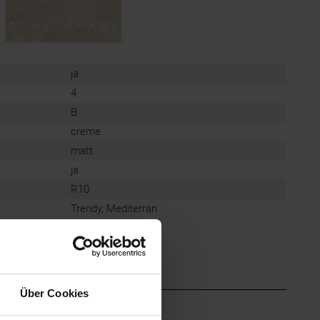
ja
4
B
creme
matt
ja
R10
Trendy, Mediterran
Über Cookies