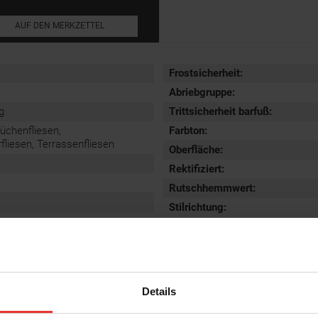
AUF DEN MERKZETTEL
Frostsicherheit
:
Abriebgruppe
:
g
Trittsicherheit barfuß
:
Küchenfliesen,
Farbton:
iesen, Terrassenfliesen
Oberfläche
:
Rektifiziert
:
Rutschhemmwert
:
Stilrichtung
:
Details