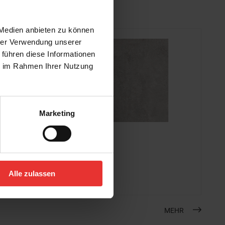
 Medien anbieten zu können
hrer Verwendung unserer
 führen diese Informationen
ie im Rahmen Ihrer Nutzung
Marketing
KERMOS
Solana
80 x 80 cm
Alle zulassen
mittelgrau - matt
MEHR