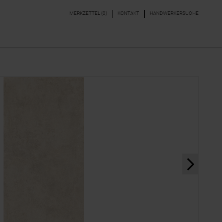
MERKZETTEL (
0
)
KONTAKT
HANDWERKERSUCHE
DEKORE & BORDÜREN
PARKETT, LAMINAT,
VINYL
next