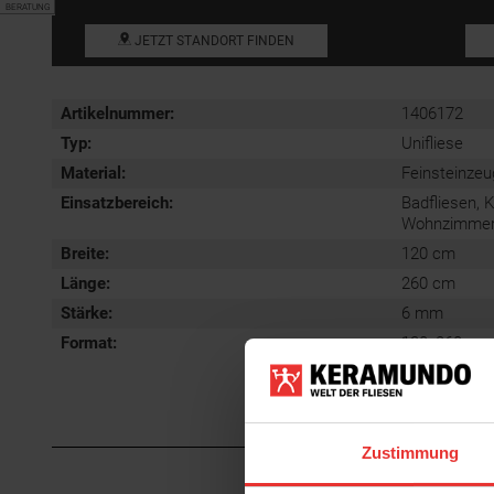
BERATUNG
JETZT STANDORT FINDEN
Artikelnummer:
1406172
Typ:
Unifliese
Material:
Feinsteinzeu
Einsatzbereich
:
Badfliesen, 
Wohnzimmerfl
Breite:
120 cm
Länge:
260 cm
Stärke:
6 mm
Format
:
120x260 cm
Zustimmung