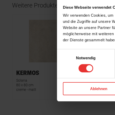
Weitere Produkte aus der Serie
Diese Webseite verwendet 
Wir verwenden Cookies, um I
und die Zugriffe auf unsere 
Website an unsere Partner fü
möglicherweise mit weiteren
der Dienste gesammelt habe
Einwilligungsauswahl
Notwendig
KERMOS
KERM
Solana
Solana
80 x 80 cm
80 x 80 cm
Ablehnen
creme - matt
taupe - ma