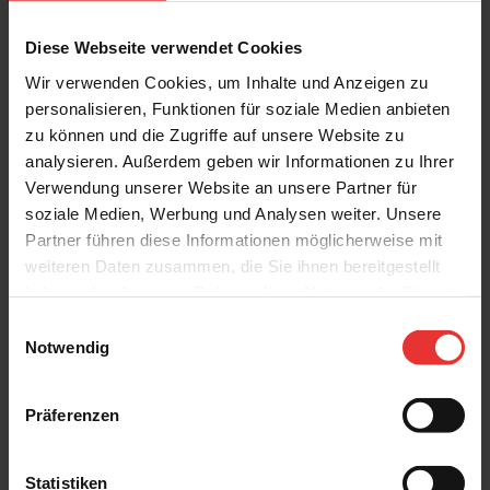
Diese Webseite verwendet Cookies
Wir verwenden Cookies, um Inhalte und Anzeigen zu
personalisieren, Funktionen für soziale Medien anbieten
Weitere Produkte aus der Serie
zu können und die Zugriffe auf unsere Website zu
analysieren. Außerdem geben wir Informationen zu Ihrer
Verwendung unserer Website an unsere Partner für
soziale Medien, Werbung und Analysen weiter. Unsere
Partner führen diese Informationen möglicherweise mit
weiteren Daten zusammen, die Sie ihnen bereitgestellt
haben oder die sie im Rahmen Ihrer Nutzung der Dienste
BasicOne
BasicOne
gesammelt haben.
Einwilligungsauswahl
Slate
Slate
Notwendig
7 x 60 cm
7 x 60 cm
light grey - matt
grey - matt
Präferenzen
Statistiken