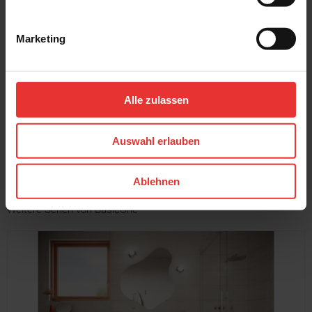
Marketing
BasicOne
BasicOne
Slate
Slate
7 x 60 cm
30 x 30 cm
graphite - matt
beige - matt
Alle zulassen
MEHR
Auswahl erlauben
Ablehnen
Weitere Serien von BasicOne