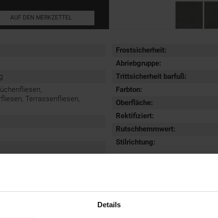
AUF DEN MERKZETTEL
Frostsicherheit
:
Abriebgruppe
:
g
Trittsicherheit barfuß
:
Küchenfliesen,
Farbton:
iesen, Terrassenfliesen,
Oberfläche
:
Rektifiziert
:
Rutschhemmwert
:
Stilrichtung
:
Details