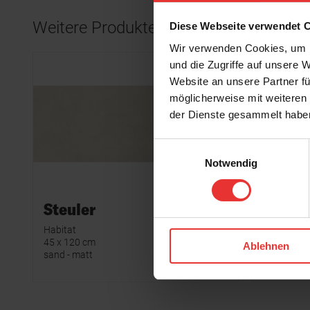
Weitere Produkte aus der Serie
Diese Webseite verwendet 
Wir verwenden Cookies, um I
und die Zugriffe auf unsere 
Website an unsere Partner fü
möglicherweise mit weiteren
der Dienste gesammelt habe
Einwilligungsauswahl
Notwendig
Steuler
Steule
Habitat
Habitat
45 x 120 cm
45 x 120 
Ablehnen
sand - matt
buff - matt