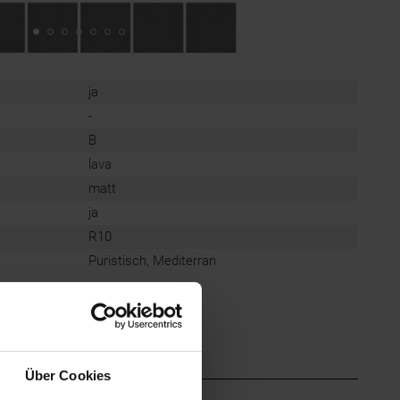
ja
-
B
lava
matt
ja
R10
Puristisch, Mediterran
Über Cookies