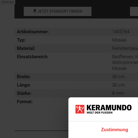
BERATUNG
JETZT STANDORT FINDEN
Artikelnummer:
1405764
Typ:
Mosaik
Material:
Feinsteinzeu
Einsatzbereich
:
Badfliesen, 
Wohnzimmerfl
Mosaik
Breite:
30 cm
Länge:
30 cm
Stärke:
8 mm
Format
:
30x30 cm
Zustimmung