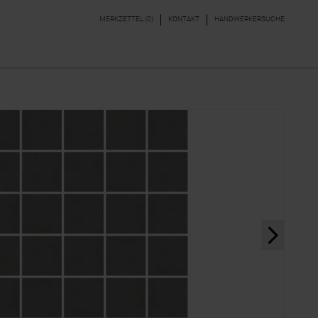
MERKZETTEL (
0
)
KONTAKT
HANDWERKERSUCHE
DEKORE & BORDÜREN
PARKETT, LAMINAT,
VINYL
next