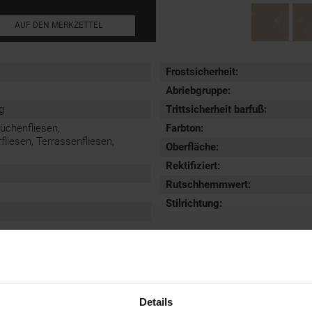
AUF DEN MERKZETTEL
Frostsicherheit
:
Abriebgruppe
:
g
Trittsicherheit barfuß
:
Küchenfliesen,
Farbton:
iesen, Terrassenfliesen,
Oberfläche
:
Rektifiziert
:
Rutschhemmwert
:
Stilrichtung
:
Details