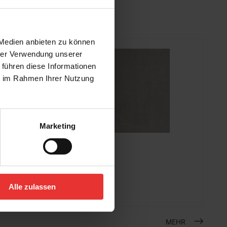
 Medien anbieten zu können
hrer Verwendung unserer
 führen diese Informationen
ie im Rahmen Ihrer Nutzung
Marketing
KERMOS
Flakestone
60 x 60 cm
grau - matt
Alle zulassen
MEHR