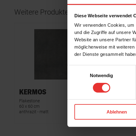
Weitere Produkte aus der Serie
Diese Webseite verwendet 
Wir verwenden Cookies, um I
und die Zugriffe auf unsere 
Website an unsere Partner fü
möglicherweise mit weiteren
der Dienste gesammelt habe
Einwilligungsauswahl
Notwendig
KERMOS
KERM
Flakestone
Flakeston
60 x 60 cm
60 x 60 cm
anthrazit - matt
dunkelgrau
Ablehnen