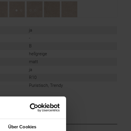
ja
-
B
hellgreige
matt
ja
R10
Puristisch, Trendy
Über Cookies