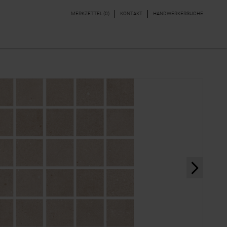
MERKZETTEL (
0
)
KONTAKT
HANDWERKERSUCHE
DEKORE & BORDÜREN
PARKETT, LAMINAT,
VINYL
next