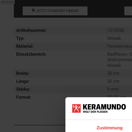
BERATUNG
JETZT STANDORT FINDEN
Artikelnummer:
1210598
Typ:
Mosaik
Material:
Feinsteinzeu
Einsatzbereich
:
Badfliesen, 
Wohnzimmerfl
Mosaik
Breite:
30 cm
Länge:
30 cm
Stärke:
9 mm
Format
:
30x30 cm
Zustimmung