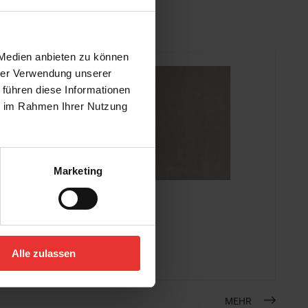
 Medien anbieten zu können
hrer Verwendung unserer
 führen diese Informationen
ie im Rahmen Ihrer Nutzung
Marketing
KERMOS
Flakestone
60 x 60 cm
grau - matt
Alle zulassen
MEHR