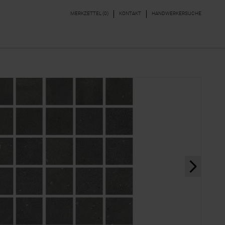
MERKZETTEL (
0
)
KONTAKT
HANDWERKERSUCHE
DEKORE & BORDÜREN
PARKETT, LAMINAT,
VINYL
next