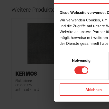
Weitere Produkte aus der Serie
Diese Webseite verwendet 
Wir verwenden Cookies, um I
und die Zugriffe auf unsere 
Website an unsere Partner fü
möglicherweise mit weiteren
der Dienste gesammelt habe
Einwilligungsauswahl
Notwendig
KERMOS
KERM
Flakestone
Flakeston
60 x 60 cm
60 x 60 cm
anthrazit - matt
dunkelgrau
Ablehnen