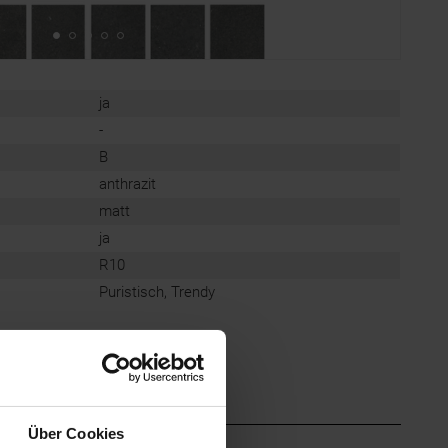
ja
-
B
anthrazit
matt
ja
R10
Puristisch, Trendy
Über Cookies