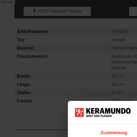
BERATUNG
JETZT STANDORT FINDEN
Artikelnummer:
1210595
Typ:
Mosaik
Material:
Feinsteinzeu
Einsatzbereich
:
Badfliesen, 
Wohnzimmerfl
Mosaik
Breite:
30 cm
Länge:
30 cm
Stärke:
9 mm
Format
:
30x30 cm
Zustimmung