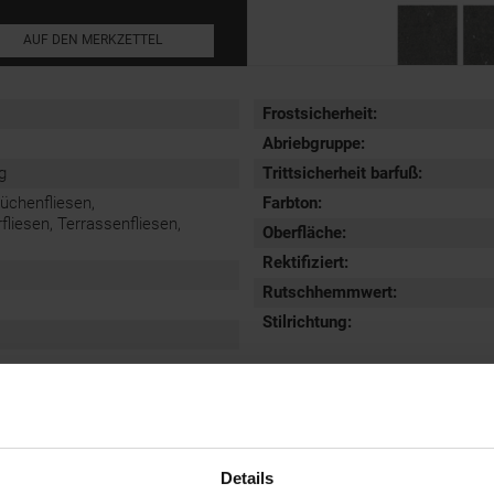
AUF DEN MERKZETTEL
Frostsicherheit
:
Abriebgruppe
:
g
Trittsicherheit barfuß
:
Küchenfliesen,
Farbton:
iesen, Terrassenfliesen,
Oberfläche
:
Rektifiziert
:
Rutschhemmwert
:
Stilrichtung
:
Details