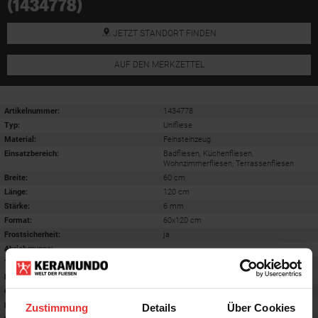
(1434778)
JETZT STANDORT FINDEN
AUF DEN MERKZETTEL
Artikelnummer:
1434778
Typ:
Unifliese
Material:
Feinsteinzeug
Einsatzbereich
:
Badfliesen, Küchenfliesen,
Wohnzimmerfliesen, Terrassenfliesen
Breite:
60 cm
Länge:
120 cm
Stärke:
6 mm
Format
:
60x120 cm
Frostsicherheit
:
ja
Abriebgruppe
:
-
Trittsicherheit barfuß
:
B
Farbton:
stone
Oberfläche
:
matt
Rektifiziert
:
ja
Zustimmung
Details
Über Cookies