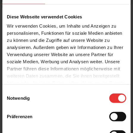
Rutschhemmwert
:
R10
Stilrichtung
:
Landhaus, Mediterran
Diese Webseite verwendet Cookies
Wir verwenden Cookies, um Inhalte und Anzeigen zu
personalisieren, Funktionen für soziale Medien anbieten
zu können und die Zugriffe auf unsere Website zu
Weitere Produkte aus der Serie
analysieren. Außerdem geben wir Informationen zu Ihrer
Verwendung unserer Website an unsere Partner für
soziale Medien, Werbung und Analysen weiter. Unsere
Partner führen diese Informationen möglicherweise mit
weiteren Daten zusammen, die Sie ihnen bereitgestellt
haben oder die sie im Rahmen Ihrer Nutzung der Dienste
gesammelt haben.
Einwilligungsauswahl
Steuler
Steuler
Notwendig
Chamonix
Chamonix
60 x 120 cm
120 x 120 cm
basalt - matt
basalt - matt
Präferenzen