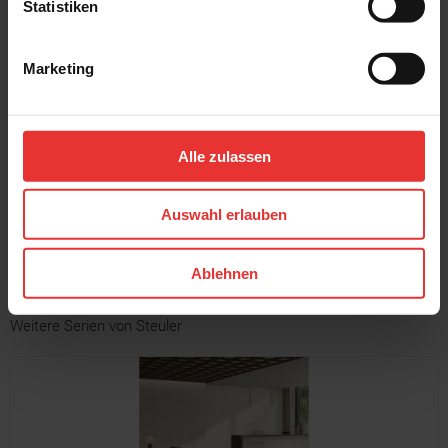
Statistiken
Marketing
Steuler
Steuler
Chamonix
Chamonix
120 x 120 cm
60 x 120 cm
Alle zulassen
stone - matt
clay - matt
Auswahl erlauben
MEHR
Ablehnen
Weitere Serien von Steuler