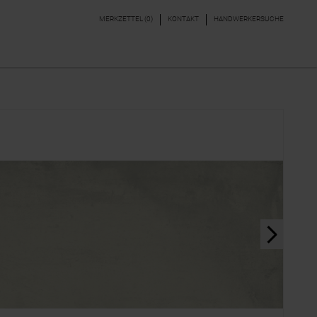
MERKZETTEL (
0
)
KONTAKT
HANDWERKERSUCHE
DEKORE & BORDÜREN
PARKETT, LAMINAT,
VINYL
next