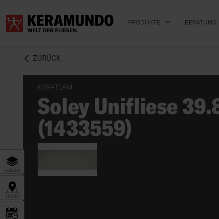
PRODUKTE
BERATUNG
ZURÜCK
KERATEAM
Soley Unifliese 39
BADFLIESEN
KÜCHENFLIESEN
(1433559)
FLIESEN
STORES