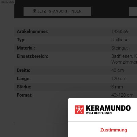
BERATUNG
JETZT STANDORT FINDEN
Artikelnummer:
1433559
Typ:
Unifliese
Material:
Steingut
Einsatzbereich
:
Badfliesen, 
Wohnzimmerf
Breite:
40 cm
Länge:
120 cm
Stärke:
8 mm
Format
:
40x120 cm
Zustimmung