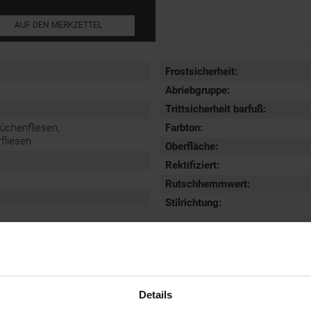
AUF DEN MERKZETTEL
Frostsicherheit
:
Abriebgruppe
:
Trittsicherheit barfuß
:
Küchenfliesen,
Farbton:
liesen
Oberfläche
:
Rektifiziert
:
Rutschhemmwert
:
Stilrichtung
:
Details