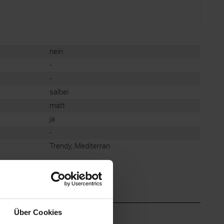
nein
-
-
salbei
matt
ja
-
Trendy, Mediterran
Über Cookies