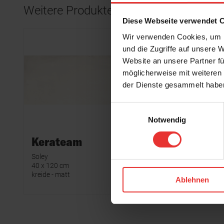
Weitere Produkte aus der Serie
Diese Webseite verwendet 
Wir verwenden Cookies, um I
und die Zugriffe auf unsere 
Website an unsere Partner fü
möglicherweise mit weiteren
der Dienste gesammelt habe
Einwilligungsauswahl
Notwendig
Kerateam
Kerat
Soley
Soley
40 x 120 cm
40 x 120 
kreide - matt
sand - mat
Ablehnen