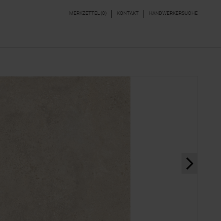
MERKZETTEL (
0
)
KONTAKT
HANDWERKERSUCHE
DEKORE & BORDÜREN
PARKETT, LAMINAT,
VINYL
next