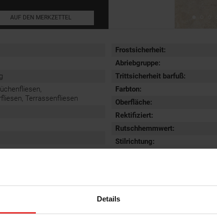
AUF DEN MERKZETTEL
Frostsicherheit
:
Abriebgruppe
:
g
Trittsicherheit barfuß
:
Küchenfliesen,
Farbton:
iesen, Terrassenfliesen
Oberfläche
:
Rektifiziert
:
Rutschhemmwert
:
Stilrichtung
:
Details