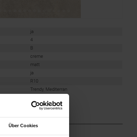
ja
4
B
creme
matt
ja
R10
Trendy, Mediterran
Über Cookies