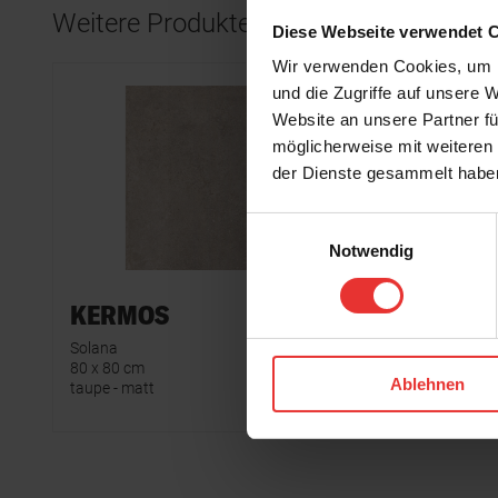
Weitere Produkte aus der Serie
Diese Webseite verwendet 
Wir verwenden Cookies, um I
und die Zugriffe auf unsere 
Website an unsere Partner fü
möglicherweise mit weiteren
der Dienste gesammelt habe
Einwilligungsauswahl
Notwendig
KERMOS
KERM
Solana
Solana
80 x 80 cm
80 x 80 cm
Ablehnen
taupe - matt
hellgrau - 