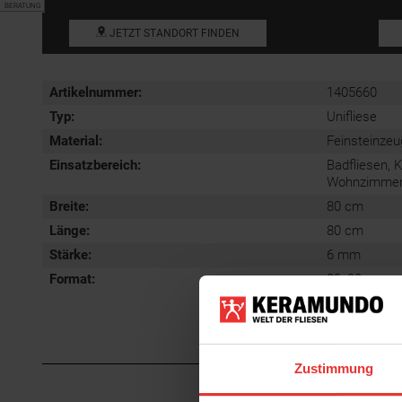
BERATUNG
JETZT STANDORT FINDEN
Artikelnummer:
1405660
Typ:
Unifliese
Material:
Feinsteinzeu
Einsatzbereich
:
Badfliesen, 
Wohnzimmerfl
Breite:
80 cm
Länge:
80 cm
Stärke:
6 mm
Format
:
80x80 cm
Zustimmung