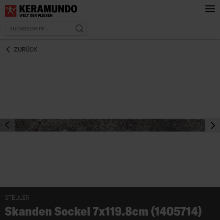
ZURÜCK
prev
nex
STEULER
Skanden Sockel 7x119.8cm (1405714)