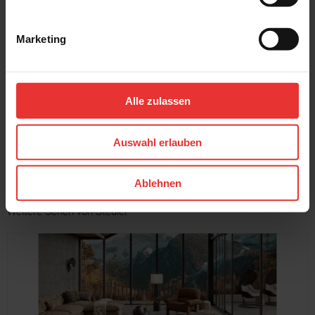
Marketing
Steuler
Steuler
Skanden
Skanden
60 x 120 cm
120 x 120 cm
carbon
carbon cera - matt
Alle zulassen
MEHR
Auswahl erlauben
Ablehnen
Weitere Serien von Steuler