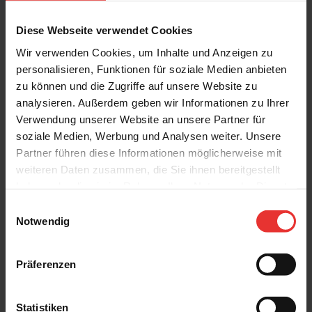
Diese Webseite verwendet Cookies
Wir verwenden Cookies, um Inhalte und Anzeigen zu
personalisieren, Funktionen für soziale Medien anbieten
Weitere Produkte aus der Serie
zu können und die Zugriffe auf unsere Website zu
analysieren. Außerdem geben wir Informationen zu Ihrer
Verwendung unserer Website an unsere Partner für
soziale Medien, Werbung und Analysen weiter. Unsere
Partner führen diese Informationen möglicherweise mit
weiteren Daten zusammen, die Sie ihnen bereitgestellt
haben oder die sie im Rahmen Ihrer Nutzung der Dienste
Steuler
Steuler
gesammelt haben.
Einwilligungsauswahl
Skanden
Skanden
Notwendig
60 x 120 cm
7 x 120 cm
carbon cera - matt
carbon cera - matt
Präferenzen
Statistiken