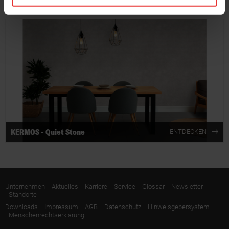
KERMOS - Natural Marble
ENTDECKEN
KERMOS - Quiet Stone
ENTDECKEN
Unternehmen
Aktuelles
Karriere
Service
Glossar
Newsletter
Standorte
Downloads
Impressum
AGB
Datenschutz
Hinweisgebersystem
Menschenrechtserklärung