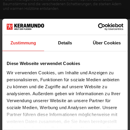
Baumstämme sind die verschiedenen Schattierungen, die starken Adern
und warmen Holztöne entstanden.
Zustimmung
Details
Über Cookies
Diese Webseite verwendet Cookies
KERMOS
KERMOS
Wir verwenden Cookies, um Inhalte und Anzeigen zu
Plank
Plank
24 x 150 cm
24 x 150 cm
personalisieren, Funktionen für soziale Medien anbieten
mahagony - matt
ahorn - matt
zu können und die Zugriffe auf unsere Website zu
analysieren. Außerdem geben wir Informationen zu Ihrer
Verwendung unserer Website an unsere Partner für
soziale Medien, Werbung und Analysen weiter. Unsere
Partner führen diese Informationen möglicherweise mit
weiteren Daten zusammen, die Sie ihnen bereitgestellt
haben oder die sie im Rahmen Ihrer Nutzung der Dienste