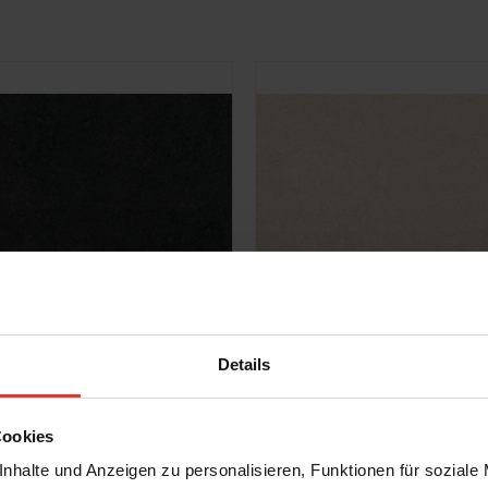
OS
KERMOS
Newcon
30 x 60 cm
Details
 matt
creme
Cookies
nhalte und Anzeigen zu personalisieren, Funktionen für soziale