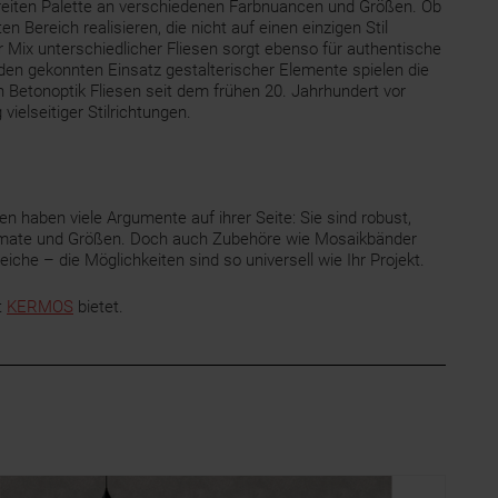
breiten Palette an verschiedenen Farbnuancen und Größen. Ob
Bereich realisieren, die nicht auf einen einzigen Stil
r Mix unterschiedlicher Fliesen sorgt ebenso für authentische
den gekonnten Einsatz gestalterischer Elemente spielen die
h Betonoptik Fliesen seit dem frühen 20. Jahrhundert vor
ielseitiger Stilrichtungen.
n haben viele Argumente auf ihrer Seite: Sie sind robust,
 Formate und Größen. Doch auch Zubehöre wie Mosaikbänder
che – die Möglichkeiten sind so universell wie Ihr Projekt.
t
KERMOS
bietet.