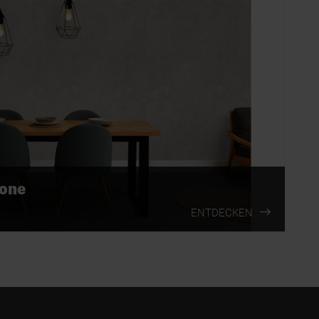
tone
ENTDECKEN