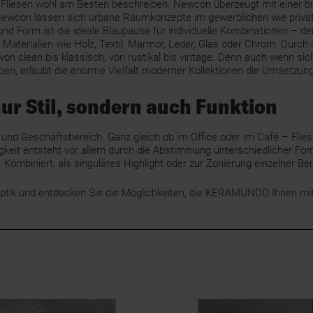
ik Fliesen wohl am Besten beschreiben. Newcon überzeugt mit einer 
Newcon lassen sich urbane Raumkonzepte im gewerblichen wie privaten 
nd Form ist die ideale Blaupause für individuelle Kombinationen – de
terialien wie Holz, Textil, Marmor, Leder, Glas oder Chrom. Durch 
n clean bis klassisch, von rustikal bis vintage. Denn auch wenn sic
aben, erlaubt die enorme Vielfalt moderner Kollektionen die Umsetzung v
ur Stil, sondern auch Funktion
und Geschäftsbereich. Ganz gleich ob im Office oder im Café – Fliese
rtigkeit entsteht vor allem durch die Abstimmung unterschiedlicher
biniert, als singuläres Highlight oder zur Zonierung einzelner Berei
Betonoptik und entdecken Sie die Möglichkeiten, die KERAMUNDO Ihnen mi