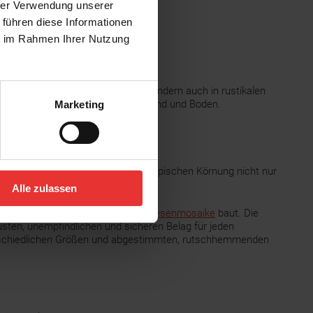
hrer Verwendung unserer
 führen diese Informationen
ie im Rahmen Ihrer Nutzung
n
ten Design optimal zur Geltung, sondern auch in rustikalen
il und zum echten Allrounder für Wand und Boden.
Marketing
amm, die dank der für Beton so typischen Körnung nicht nur
arakter geben.
Alle zulassen
s natürliche Farben und passende
Fliesenmosaike
baut. Die
usten, unempfindlichen und sicheren Belag für jeden
nterschiedlichen Größen und abgestimmten, rutschhemmenden