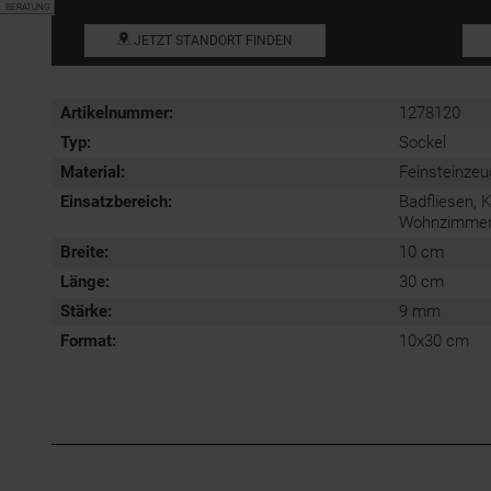
BERATUNG
JETZT STANDORT FINDEN
Artikelnummer:
1278120
Typ:
Sockel
Material:
Feinsteinzeu
Einsatzbereich
:
Badfliesen, 
Wohnzimmerfl
Breite:
10 cm
Länge:
30 cm
Stärke:
9 mm
Format
:
10x30 cm