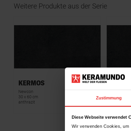
Weitere Produkte aus der Serie
KERMOS
KERM
Newcon
Newcon
30 x 60 cm
30 x 60 cm
Zustimmung
anthrazit
anthrazit -
Diese Webseite verwendet 
Wir verwenden Cookies, um I