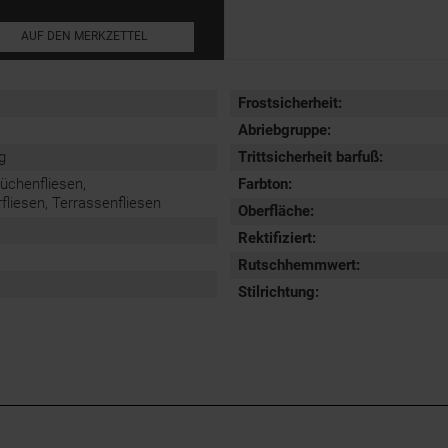
AUF DEN MERKZETTEL
Frostsicherheit
:
Abriebgruppe
:
g
Trittsicherheit barfuß
:
Küchenfliesen,
Farbton:
iesen, Terrassenfliesen
Oberfläche
:
Rektifiziert
:
Rutschhemmwert
:
Stilrichtung
: