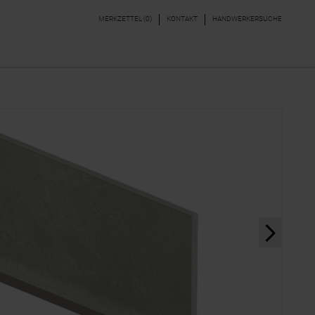
MERKZETTEL (
0
)
KONTAKT
HANDWERKERSUCHE
DEKORE & BORDÜREN
PARKETT, LAMINAT,
VINYL
next