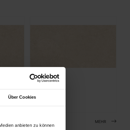
KERMOS
Newcon
30 x 60 cm
Über Cookies
creme - matt
MEHR
 Medien anbieten zu können