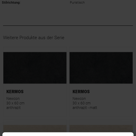
Stilrichtung
:
Puristisch
Weitere Produkte aus der Serie
KERMOS
KERMOS
Newcon
Newcon
30 x 60 cm
30 x 60 cm
anthrazit
anthrazit - matt