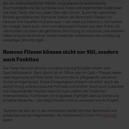
der Mix unterschiedlicher Fliesen sorgt ebenso für authentische
Raumkonzepte wie die Symbiose aus Fliese und ergänzenden Materialien
wie Holz, Textil, Marmor, Leder, Glas oder Chrom. Durch den gekonnten
Einsatz gestalterischer Elemente spielen die Betonoptik Fliesen von
Newcon ihre Facetten mühelos aus – von clean bis klassisch, von rustikal
bis vintage. Denn auch wenn sich Betonoptik Fliesen seit dem frühen 20.
Jahrhundert vor allem als gehobene Stilrichtung im Industrial Look etabliert
haben, erlaubt die enorme Vielfalt moderner Kollektionen die Umsetzung
vielseitiger Stilrichtungen.
Newcon Fliesen können nicht nur Stil, sondern
auch Funktion
Die Fliese Newcon ist eine innovative Lösung für jeden Wohn- und
Geschäftsbereich. Ganz gleich ob im Office oder im Café – Fliesen haben
viele Argumente auf ihrer Seite: Sie sind robust, pflegeleicht und sehen
immer einzigartig aus. Diese Einzigartigkeit entsteht vor allem durch die
Abstimmung unterschiedlicher Formate und Größen. Doch auch Zubehöre
wie Mosaikbänder machen Newcon zum Libertin der modernen
Innenarchitektur. Kombiniert, als singuläres Highlight oder zur Zonierung
einzelner Bereiche – die Möglichkeiten sind so universell wie Ihr Projekt.
Tauchen Sie also ein in die individuelle Vielfalt stilvoller Betonoptik und
entdecken Sie die Möglichkeiten, die KERAMUNDO Ihnen mit
KERMOS
bietet.