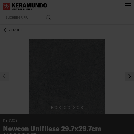
ZURÜCK
prev
nex
KERMOS
Newcon Unifliese 29.7x29.7cm