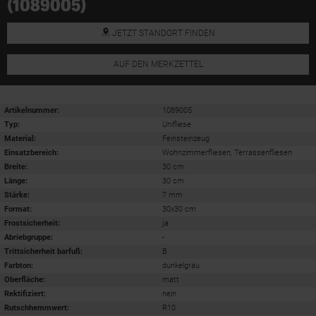
(1089005)
JETZT STANDORT FINDEN
AUF DEN MERKZETTEL
Artikelnummer:
1089005
Typ:
Unifliese
Material:
Feinsteinzeug
Einsatzbereich
:
Wohnzimmerfliesen, Terrassenfliesen
Breite:
30 cm
Länge:
30 cm
Stärke:
7 mm
Format
:
30x30 cm
Frostsicherheit
:
ja
Abriebgruppe
:
-
Trittsicherheit barfuß
:
B
Farbton:
dunkelgrau
Oberfläche
:
matt
Rektifiziert
:
nein
Rutschhemmwert
:
R10