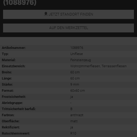
(1088976)
JETZT STANDORT FINDEN
AUF DEN MERKZETTEL
Artikelnummer:
1088976
Typ:
Unifliese
Material:
Feinsteinzeug
Einsatzbereich
:
Wohnzimmerfliesen, Terrassenfliesen
Breite:
60 cm
Länge:
60 cm
Stärke:
9 mm
Format
:
60x60 cm
Frostsicherheit
:
ja
Abriebgruppe
:
-
Trittsicherheit barfuß
:
B
Farbton:
anthrazit
Oberfläche
:
matt
Rektifiziert
:
ja
Rutschhemmwert
:
R10