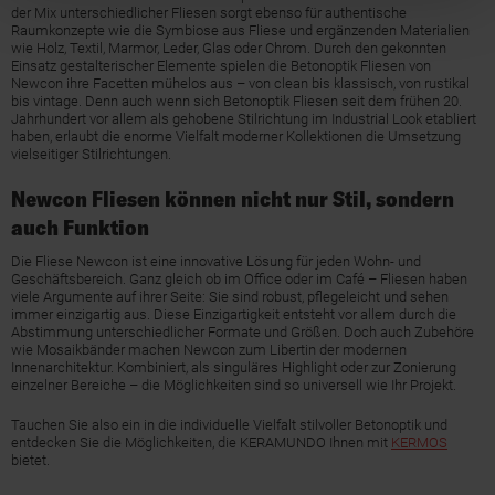
der Mix unterschiedlicher Fliesen sorgt ebenso für authentische
Raumkonzepte wie die Symbiose aus Fliese und ergänzenden Materialien
wie Holz, Textil, Marmor, Leder, Glas oder Chrom. Durch den gekonnten
Einsatz gestalterischer Elemente spielen die Betonoptik Fliesen von
Newcon ihre Facetten mühelos aus – von clean bis klassisch, von rustikal
bis vintage. Denn auch wenn sich Betonoptik Fliesen seit dem frühen 20.
Jahrhundert vor allem als gehobene Stilrichtung im Industrial Look etabliert
haben, erlaubt die enorme Vielfalt moderner Kollektionen die Umsetzung
vielseitiger Stilrichtungen.
Newcon Fliesen können nicht nur Stil, sondern
auch Funktion
Die Fliese Newcon ist eine innovative Lösung für jeden Wohn- und
Geschäftsbereich. Ganz gleich ob im Office oder im Café – Fliesen haben
viele Argumente auf ihrer Seite: Sie sind robust, pflegeleicht und sehen
immer einzigartig aus. Diese Einzigartigkeit entsteht vor allem durch die
Abstimmung unterschiedlicher Formate und Größen. Doch auch Zubehöre
wie Mosaikbänder machen Newcon zum Libertin der modernen
Innenarchitektur. Kombiniert, als singuläres Highlight oder zur Zonierung
einzelner Bereiche – die Möglichkeiten sind so universell wie Ihr Projekt.
Tauchen Sie also ein in die individuelle Vielfalt stilvoller Betonoptik und
entdecken Sie die Möglichkeiten, die KERAMUNDO Ihnen mit
KERMOS
bietet.