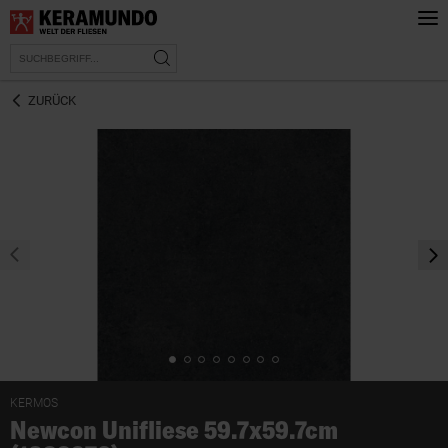
ZURÜCK
prev
nex
KERMOS
Newcon Unifliese 59.7x59.7cm