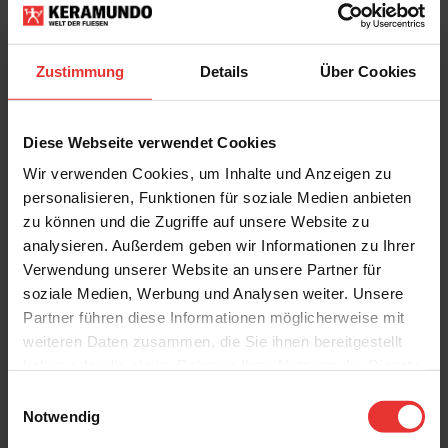
Zustimmung
Details
Über Cookies
KERMOS
KERMOS
Newcon
Newcon
30 x 60 cm
30 x 60 cm
Diese Webseite verwendet Cookies
creme
creme - matt
Wir verwenden Cookies, um Inhalte und Anzeigen zu
personalisieren, Funktionen für soziale Medien anbieten
MEHR
zu können und die Zugriffe auf unsere Website zu
analysieren. Außerdem geben wir Informationen zu Ihrer
Verwendung unserer Website an unsere Partner für
Stilvolle Betonoptik mit facettenreichen
soziale Medien, Werbung und Analysen weiter. Unsere
Newcon Fliesen
Partner führen diese Informationen möglicherweise mit
weiteren Daten zusammen, die Sie ihnen bereitgestellt
Aus der modernen Architektur sind Betonoptik Fliesen nicht mehr
haben oder die sie im Rahmen Ihrer Nutzung der Dienste
wegzudenken. Ihre einzigartige Optik kommt nicht nur im reduzierten Design
optimal zur Geltung, sondern auch in rustikalen Interpretationen ganz groß
gesammelt haben.
Einwilligungsauswahl
raus. Das macht vor allem die Fliesenserie Newcon zum innovativen
Begleiter für jeden Einrichtungsstil und zum echten Allrounder für Wand und
Notwendig
Boden.