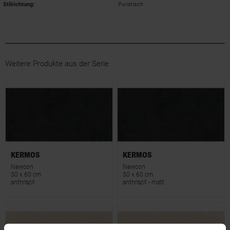
Stilrichtung
:
Puristisch
Weitere Produkte aus der Serie
KERMOS
KERMOS
Newcon
Newcon
30 x 60 cm
30 x 60 cm
anthrazit
anthrazit - matt