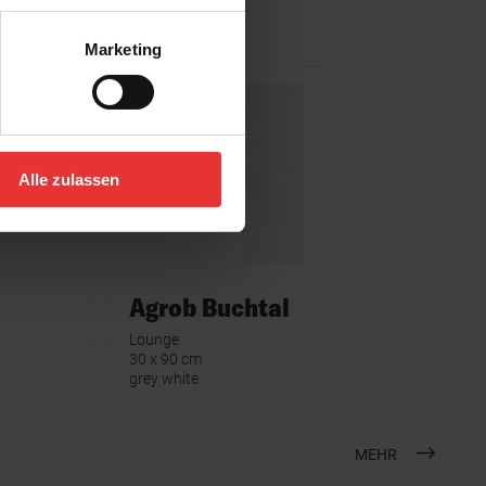
Marketing
Alle zulassen
Agrob Buchtal
Lounge
30 x 90 cm
grey white
MEHR