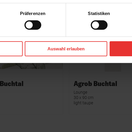
Präferenzen
Statistiken
Auswahl erlauben
 Buchtal
Agrob Buchtal
Lounge
30 x 90 cm
light taupe