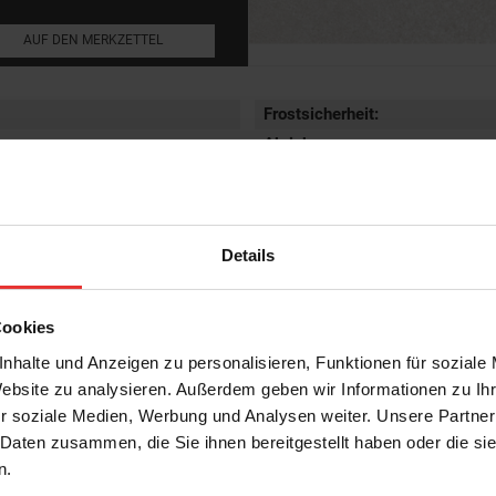
AUF DEN MERKZETTEL
Frostsicherheit
:
Abriebgruppe
:
Trittsicherheit barfuß
:
Küchenfliesen,
Farbton:
liesen
Oberfläche
:
Details
Rektifiziert
:
Rutschhemmwert
:
Stilrichtung
:
Cookies
nhalte und Anzeigen zu personalisieren, Funktionen für soziale
Website zu analysieren. Außerdem geben wir Informationen zu I
r soziale Medien, Werbung und Analysen weiter. Unsere Partner
 Daten zusammen, die Sie ihnen bereitgestellt haben oder die s
n.