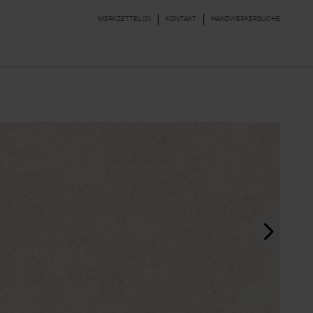
MERKZETTEL (
0
)
KONTAKT
HANDWERKERSUCHE
DEKORE & BORDÜREN
PARKETT, LAMINAT,
VINYL
next