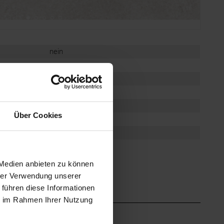
nein
-
-
light taupe
-
Über Cookies
nein
-
Trendy, Mediterran
 Medien anbieten zu können
hrer Verwendung unserer
 führen diese Informationen
ie im Rahmen Ihrer Nutzung