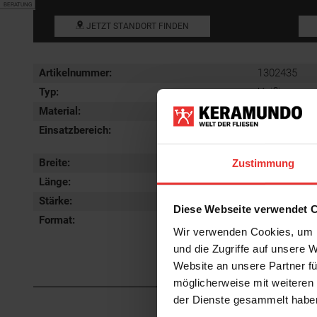
BERATUNG
JETZT STANDORT FINDEN
Artikelnummer:
1302435
Typ:
Unifliese
Material:
Steingut
Einsatzbereich
:
Badfliesen, 
Wohnzimmerf
Breite:
30 cm
Zustimmung
Länge:
60 cm
Stärke:
6 mm
Diese Webseite verwendet 
Format
:
30x60 cm
Wir verwenden Cookies, um I
und die Zugriffe auf unsere 
Website an unsere Partner fü
möglicherweise mit weiteren
der Dienste gesammelt habe