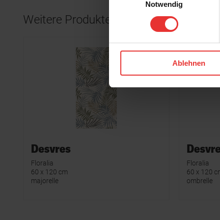
Notwendig
Weitere Produkte aus der Serie
Ablehnen
Desvres
Desvr
Floralia
Floralia
60 x 120 cm
60 x 120 
majorelle
ombrelle