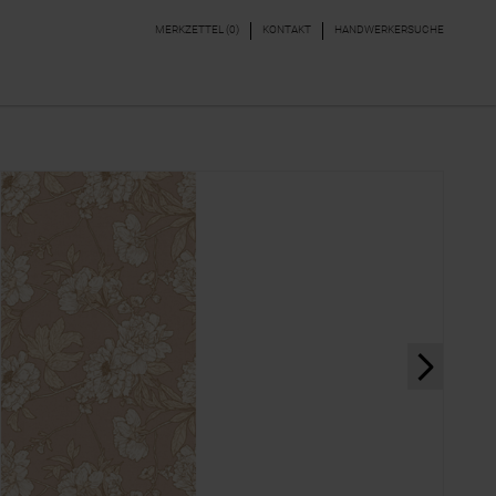
MERKZETTEL (
0
)
KONTAKT
HANDWERKERSUCHE
DEKORE & BORDÜREN
PARKETT, LAMINAT,
VINYL
next