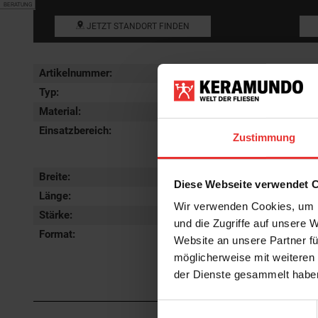
BERATUNG
JETZT STANDORT FINDEN
Artikelnummer:
1306078
Typ:
Dekor
Material:
Feinsteinzeu
Einsatzbereich
:
Badfliesen, 
Zustimmung
Wohnzimmerfl
& Bordüre
Breite:
60 cm
Diese Webseite verwendet 
Länge:
120 cm
Wir verwenden Cookies, um I
Stärke:
7 mm
und die Zugriffe auf unsere 
Format
:
60x120 cm
Website an unsere Partner fü
möglicherweise mit weiteren
der Dienste gesammelt habe
Einwilligungsauswahl