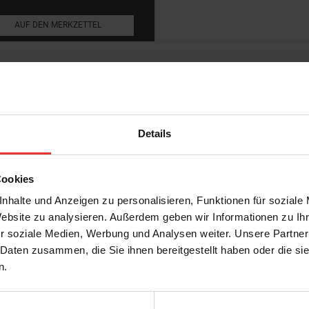
AUF DEN MERKZETTEL
Frostsicherheit
:
Abriebgruppe
:
g
Trittsicherheit barfuß
:
Küchenfliesen,
Farbton:
Details
iesen, Terrassenfliesen, Dekor
Oberfläche
:
Rektifiziert
:
Cookies
Rutschhemmwert
:
nhalte und Anzeigen zu personalisieren, Funktionen für soziale
Stilrichtung
:
Website zu analysieren. Außerdem geben wir Informationen zu I
r soziale Medien, Werbung und Analysen weiter. Unsere Partner
 Daten zusammen, die Sie ihnen bereitgestellt haben oder die s
n.