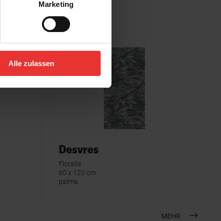
Marketing
Alle zulassen
Desvres
Floralia
60 x 120 cm
palma
MEHR