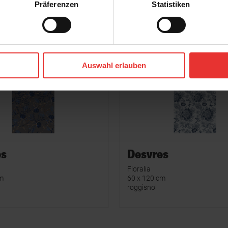
Präferenzen
Statistiken
Auswahl erlauben
es
Desvres
Floralia
cm
60 x 120 cm
roggisnol